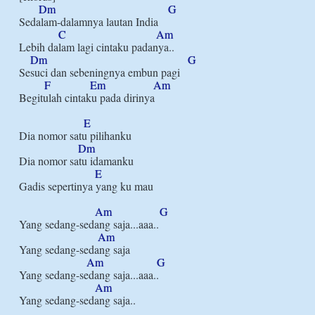
Dm
G
Sedalam-dalamnya lautan India

C
Am
Lebih dalam lagi cintaku padanya..

Dm
G
Sesuci dan sebeningnya embun pagi

F
Em
Am
Begitulah cintaku pada dirinya

E
Dia nomor satu pilihanku

Dm
Dia nomor satu idamanku

E
Gadis sepertinya yang ku mau

Am
G
Yang sedang-sedang saja...aaa..

Am
Yang sedang-sedang saja

Am
G
Yang sedang-sedang saja...aaa..

Am
Yang sedang-sedang saja..
