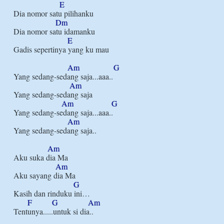
E
Dia nomor satu pilihanku

Dm
Dia nomor satu idamanku

E
Gadis sepertinya yang ku mau

Am
G
Yang sedang-sedang saja...aaa..

Am
Yang sedang-sedang saja

Am
G
Yang sedang-sedang saja...aaa..

Am
Yang sedang-sedang saja..

Am
Aku suka dia Ma

Am
Aku sayang dia Ma

G
Kasih dan rinduku ini…

F
G
Am
Tentunya.....untuk si dia..
