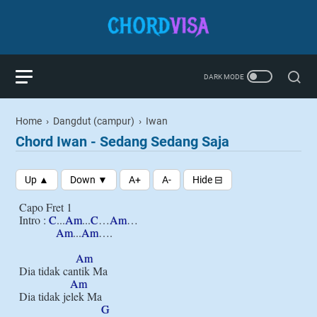
Home
›
Dangdut (campur)
›
Iwan
Chord Iwan - Sedang Sedang Saja
Capo Fret 1

Intro : 
C
...
Am
...
C
…
Am
…

Am
...
Am
….

Am
Dia tidak cantik Ma

Am
Dia tidak jelek Ma

G