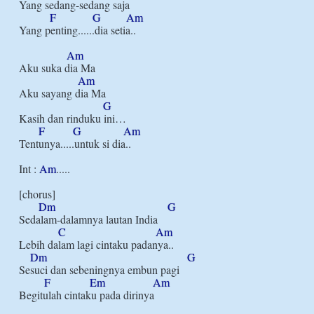
Yang sedang-sedang saja

F
G
Am
Yang penting......dia setia..

Am
Aku suka dia Ma

Am
Aku sayang dia Ma

G
Kasih dan rinduku ini…

F
G
Am
Tentunya.....untuk si dia..

Int : 
Am
.....

[chorus]

Dm
G
Sedalam-dalamnya lautan India

C
Am
Lebih dalam lagi cintaku padanya..

Dm
G
Sesuci dan sebeningnya embun pagi

F
Em
Am
Begitulah cintaku pada dirinya
