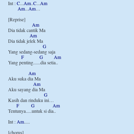
Int : 
C
...
Am
..
C
...
Am
Am
...
Am
…

[Reprise]

Am
Dia tidak cantik Ma

Am
Dia tidak jelek Ma

G
Yang sedang-sedang saja

F
G
Am
Yang penting......dia setia..

Am
Aku suka dia Ma

Am
Aku sayang dia Ma

G
Kasih dan rinduku ini…

F
G
Am
Tentunya.....untuk si dia..

Int : 
Am
.....

[chorus]
