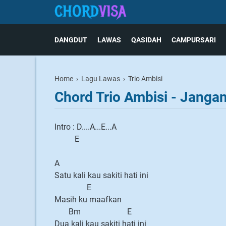
DANGDUT
LAWAS
QASIDAH
CAMPURSARI
Home
›
Lagu Lawas
›
Trio Ambisi
Chord Trio Ambisi - Jangan
Intro : D....A...E...A
E
A
Satu kali kau sakiti hati ini
E
Masih ku maafkan
Bm E
Dua kali kau sakiti hati ini