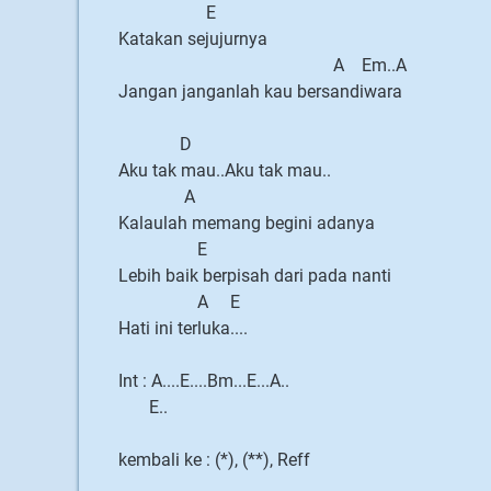
E
Katakan sejujurnya
A Em..A
Jangan janganlah kau bersandiwara
D
Aku tak mau..Aku tak mau..
A
Kalaulah memang begini adanya
E
Lebih baik berpisah dari pada nanti
A E
Hati ini terluka....
Int : A....E....Bm...E...A..
E..
kembali ke : (*), (**), Reff