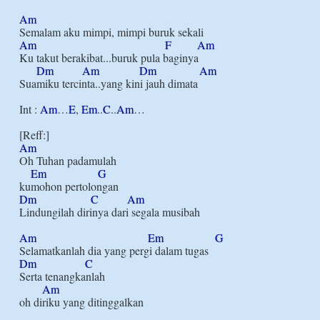
Am
Am
F
Am
Ku takut berakibat...buruk pula baginya

Dm
Am
Dm
Am
Suamiku tercinta..yang kini jauh dimata

Int : 
Am
…
E
, 
Em
..
C
..
Am
…

Am
Oh Tuhan padamulah

Em
G
Dm
C
Am
Lindungilah dirinya dari segala musibah

Am
Em
G
Dm
C
Serta tenangkanlah

Am
oh diriku yang ditinggalkan
