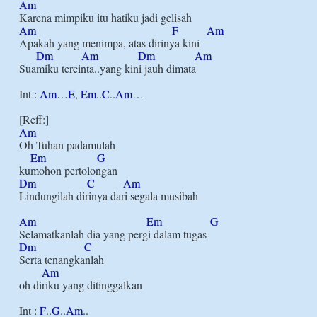
Am
Am
F
Am
Apakah yang menimpa, atas dirinya kini

Dm
Am
Dm
Am
Suamiku tercinta..yang kini jauh dimata

Int : 
Am
…
E
, 
Em
..
C
..
Am
…

Am
Oh Tuhan padamulah

Em
G
Dm
C
Am
Lindungilah dirinya dari segala musibah

Am
Em
G
Dm
C
Serta tenangkanlah

Am
oh diriku yang ditinggalkan

Int : 
F
..
G
..
Am
..
