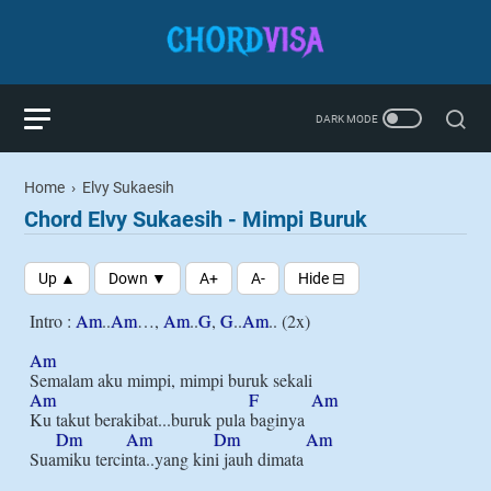
Home
›
Elvy Sukaesih
Chord Elvy Sukaesih - Mimpi Buruk
Intro : 
Am
..
Am
…, 
Am
..
G
, 
G
..
Am
.. (2x)

Am
Am
F
Am
Ku takut berakibat...buruk pula baginya

Dm
Am
Dm
Am
Suamiku tercinta..yang kini jauh dimata
