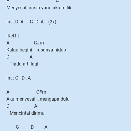
E A
Menyesali nasib yang aku miliki..
Int : D..A…, G..D..A.. (2x)
[Reff:]
A C#m
Kalau begini …rasanya hidup
D A
…Tiada arti lagi..
Int : G…D…A
A C#m
Aku menyesal …mengapa dulu
D A
…Mencintai dirimu
G D A