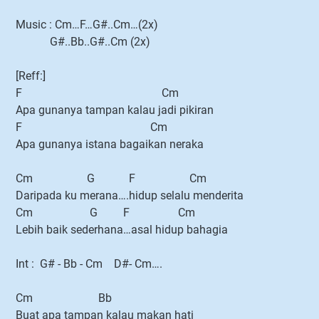
Music : Cm…F…G#..Cm…(2x)
G#..Bb..G#..Cm (2x)
[Reff:]
F Cm
Apa gunanya tampan kalau jadi pikiran
F Cm
Apa gunanya istana bagaikan neraka
Cm G F Cm
Daripada ku merana….hidup selalu menderita
Cm G F Cm
Lebih baik sederhana…asal hidup bahagia
Int : G# - Bb - Cm D#- Cm….
Cm Bb
Buat apa tampan kalau makan hati