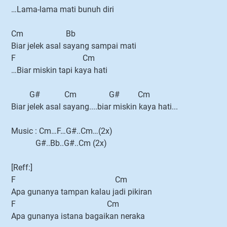
…Lama-lama mati bunuh diri
Cm Bb
Biar jelek asal sayang sampai mati
F Cm
…Biar miskin tapi kaya hati
G# Cm G# Cm
Biar jelek asal sayang....biar miskin kaya hati...
Music : Cm…F…G#..Cm…(2x)
G#..Bb..G#..Cm (2x)
[Reff:]
F Cm
Apa gunanya tampan kalau jadi pikiran
F Cm
Apa gunanya istana bagaikan neraka