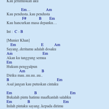
Kau jerumuskan aku

Em
…                
Am
Kau pendusta..kau pendusta

F#
B
Em
Kau hancurkan masa depanku…

Int :  
C
 - 
B
[Munier Khan]

Em
E
Am
Am
Em
Em
Hukum penggalpun

Am
B
B
Em
Asal jangan kau putuskan cintaku

Em
B
Em
Em
B
Em
Inilah pintaku sayang..kepada dirimu
