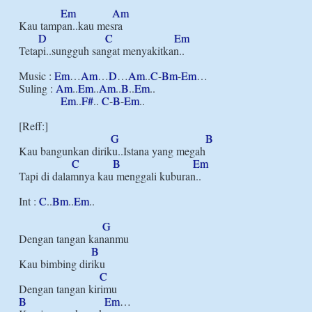
Em
Am
Kau tampan..kau mesra

D
C
Em
Tetapi..sungguh sangat menyakitkan..

Music : 
Em
…
Am
…
D
…
Am
..
C
-
Bm
-
Em
…

Suling : 
Am
..
Em
..
Am
..
B
..
Em
..

Em
..
F#
.. 
C
-
B
-
Em
..

[Reff:]

G
B
Kau bangunkan diriku..Istana yang megah

C
B
Em
Tapi di dalamnya kau menggali kuburan..

Int : 
C
..
Bm
..
Em
..

G
Dengan tangan kananmu

B
Kau bimbing diriku

C
B
Em
…
