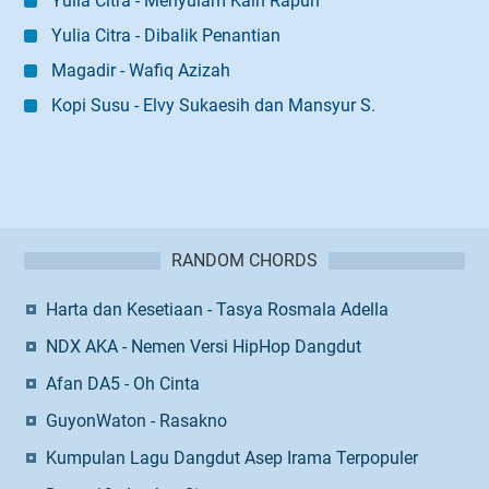
Yulia Citra - Menyulam Kain Rapuh
Yulia Citra - Dibalik Penantian
Magadir - Wafiq Azizah
Kopi Susu - Elvy Sukaesih dan Mansyur S.
RANDOM CHORDS
Harta dan Kesetiaan - Tasya Rosmala Adella
NDX AKA - Nemen Versi HipHop Dangdut
Afan DA5 - Oh Cinta
GuyonWaton - Rasakno
Kumpulan Lagu Dangdut Asep Irama Terpopuler