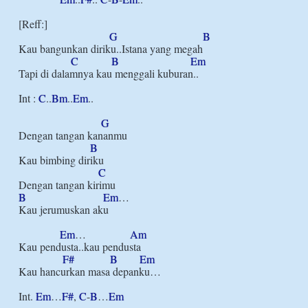
[Reff:]

G
B
Kau bangunkan diriku..Istana yang megah

C
B
Em
Tapi di dalamnya kau menggali kuburan..

Int : 
C
..
Bm
..
Em
..

G
Dengan tangan kananmu

B
Kau bimbing diriku

C
B
Em
…

Kau jerumuskan aku

Em
…                
Am
Kau pendusta..kau pendusta

F#
B
Em
Kau hancurkan masa depanku…

Int. 
Em
…
F#
, 
C
-
B
…
Em