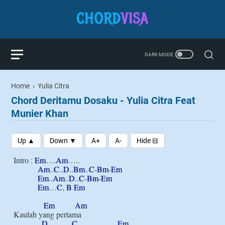
Home
›
Yulia Citra
Chord Deritamu Dosaku - Yulia Citra Feat
Munier Khan
Intro : 
Em
….
Am
…..

Am
..
C
..
D
..
Bm
..
C
-
Bm
-
Em
Em
..
Am
..
D
..
C
-
Bm
-
Em
Em
…
C
, 
B
Em
Em
Am
Kaulah yang pertama

D
C
Em