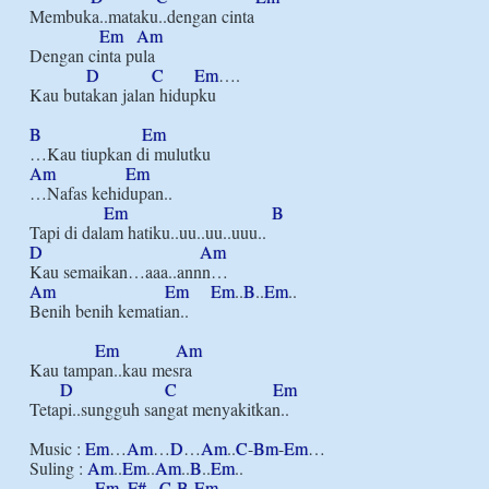
Membuka..mataku..dengan cinta

Em
Am
Dengan cinta pula

D
C
Em
….

Kau butakan jalan hidupku

B
Em
Am
Em
…Nafas kehidupan..

Em
B
D
Am
Am
Em
Em
..
B
..
Em
..

Benih benih kematian..

Em
Am
Kau tampan..kau mesra

D
C
Em
Tetapi..sungguh sangat menyakitkan..

Music : 
Em
…
Am
…
D
…
Am
..
C
-
Bm
-
Em
…

Suling : 
Am
..
Em
..
Am
..
B
..
Em
..

Em
..
F#
.. 
C
-
B
-
Em
..
