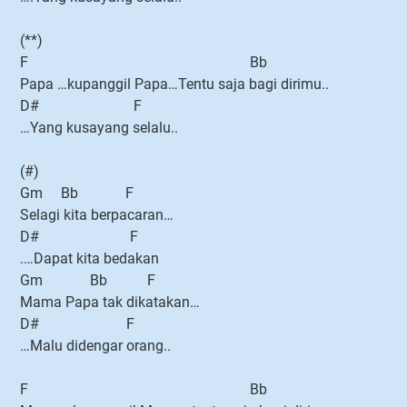
(**)
F Bb
Papa …kupanggil Papa…Tentu saja bagi dirimu..
D# F
…Yang kusayang selalu..
(#)
Gm Bb F
Selagi kita berpacaran…
D# F
.…Dapat kita bedakan
Gm Bb F
Mama Papa tak dikatakan…
D# F
…Malu didengar orang..
F Bb