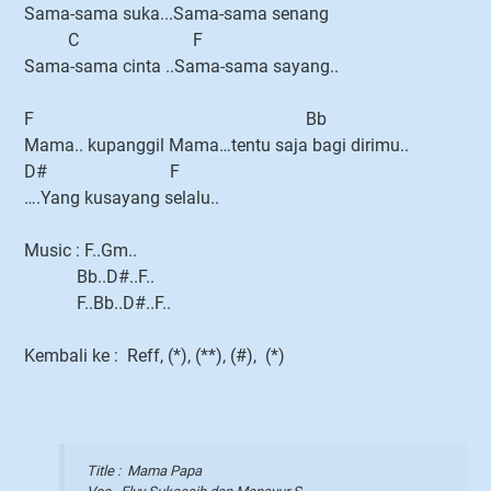
Sama-sama suka...Sama-sama senang
C F
Sama-sama cinta ..Sama-sama sayang..
F Bb
Mama.. kupanggil Mama…tentu saja bagi dirimu..
D# F
….Yang kusayang selalu..
Music : F..Gm..
Bb..D#..F..
F..Bb..D#..F..
Kembali ke : Reff, (*), (**), (#), (*)
Title : Mama Papa