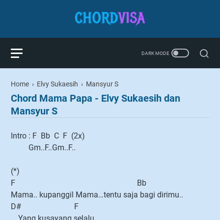
Home
›
Elvy Sukaesih
›
Mansyur S
Chord Mama Papa - Elvy Sukaesih dan
Mansyur S
Intro : F Bb C F (2x)
Gm..F..Gm..F..
(*)
F Bb
Mama.. kupanggil Mama…tentu saja bagi dirimu..
D# F
….Yang kusayang selalu..