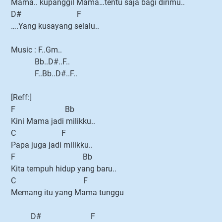
Mama.. kupanggil Mama…tentu saja bagi dirimu..
D# F
….Yang kusayang selalu..
Music : F..Gm..
Bb..D#..F..
F..Bb..D#..F..
[Reff:]
F Bb
Kini Mama jadi milikku..
C F
Papa juga jadi milikku..
F Bb
Kita tempuh hidup yang baru..
C F
Memang itu yang Mama tunggu
D# F