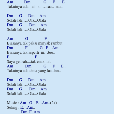
Am
Dm
G
F
E
Takutnya ada main dii…saa…naa..

Dm
G
Dm
Am
Dm
G
Dm
Am
Solali-lali…..Ola...Olala

Am
G
F
Dm
F
G
F
Am
E
F
Am
Dm
G
F
E
..

Takutnya ada cinta yang laa..inn..

Dm
G
Dm
Am
Dm
G
Dm
Am
Solali-lali…..Ola...Olala

Music : 
Am
 - 
G
 - 
F
…
Am
..(2x)

Suling : 
E
…
Am
..

Dm
..
F
..
Am
…
