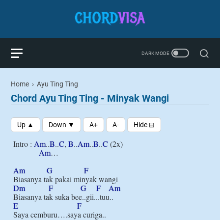
Home
›
Ayu Ting Ting
Chord Ayu Ting Ting - Minyak Wangi
Intro : 
Am
..
B
..
C
, 
B
..
Am
..
B
..
C
 (2x)

Am
…

Am
G
F
Dm
F
G
F
Am
E
F