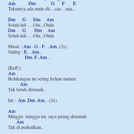
Am
Dm
G
F
E
Takutnya ada main dii…saa…naa..

Dm
G
Dm
Am
Dm
G
Dm
Am
Solali-lali…..Ola...Olala

Music : 
Am
 - 
G
 - 
F
…
Am
..(2x)

Suling : 
E
…
Am
..

Dm
..
F
..
Am
…

Am
Belakangan ini sering keluar malam

Am
Tak betah dirumah..

Int :  
Am
..
Dm
..
Am
…(2x)

Am
Minggu  minggu ini, saya jarang disentuh

Am
Tak di perhatikan..
