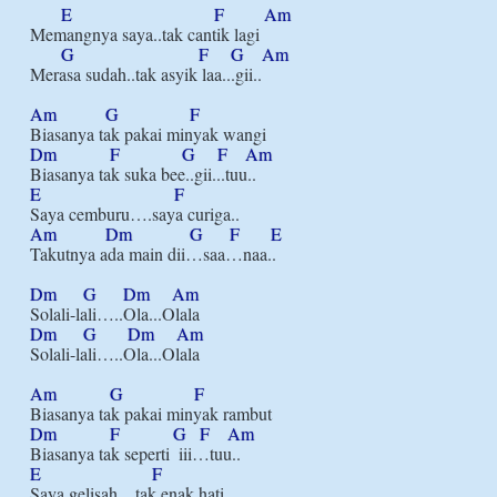
E
F
Am
Memangnya saya..tak cantik lagi

G
F
G
Am
Merasa sudah..tak asyik laa...gii..

Am
G
F
Dm
F
G
F
Am
E
F
Am
Dm
G
F
E
Takutnya ada main dii…saa…naa..

Dm
G
Dm
Am
Dm
G
Dm
Am
Solali-lali…..Ola...Olala

Am
G
F
Dm
F
G
F
Am
E
F