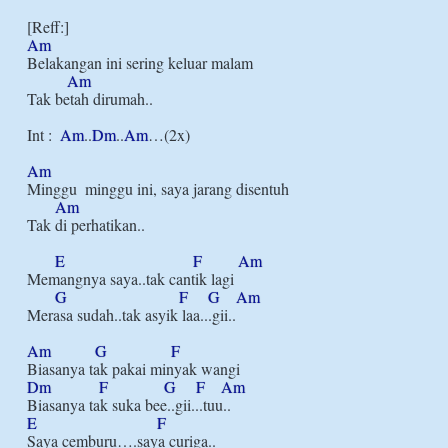
Am
Belakangan ini sering keluar malam

Am
Tak betah dirumah..

Int :  
Am
..
Dm
..
Am
…(2x)

Am
Minggu  minggu ini, saya jarang disentuh

Am
Tak di perhatikan..

E
F
Am
Memangnya saya..tak cantik lagi

G
F
G
Am
Merasa sudah..tak asyik laa...gii..

Am
G
F
Dm
F
G
F
Am
E
F