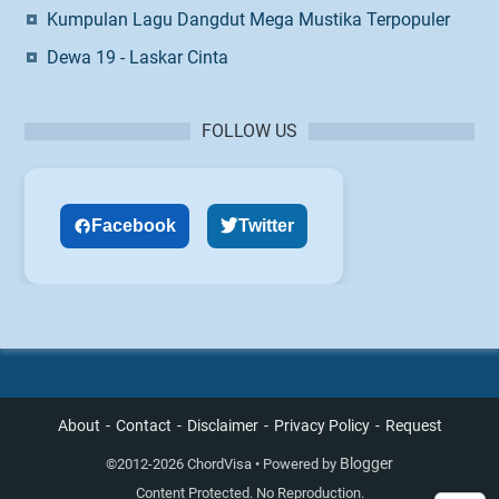
Kumpulan Lagu Dangdut Mega Mustika Terpopuler
Dewa 19 - Laskar Cinta
FOLLOW US
Facebook
Twitter
About
Contact
Disclaimer
Privacy Policy
Request
Blogger
©
2012-2026 ChordVisa • Powered by
Content Protected. No Reproduction.