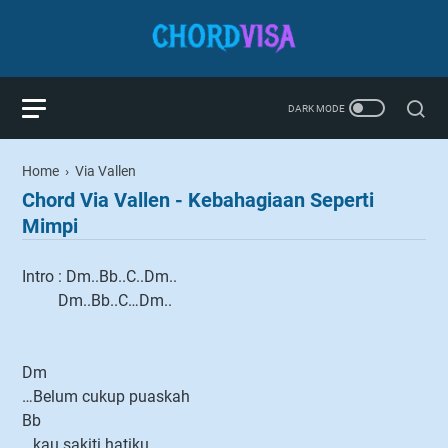
Home
›
Via Vallen
Chord Via Vallen - Kebahagiaan Seperti
Mimpi
Intro : Dm..Bb..C..Dm..
Dm..Bb..C…Dm..
Dm
…Belum cukup puaskah
Bb
…kau sakiti hatiku