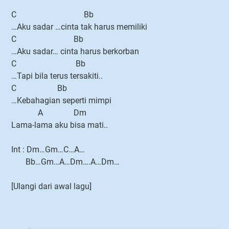
C Bb
…Aku sadar …cinta tak harus memiliki
C Bb
…Aku sadar… cinta harus berkorban
C Bb
…Tapi bila terus tersakiti..
C Bb
…Kebahagian seperti mimpi
A Dm
Lama-lama aku bisa mati..
Int : Dm…Gm…C…A…
Bb…Gm…A…Dm….A…Dm…
[Ulangi dari awal lagu]