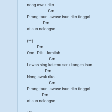
nong awak riko..
Gm
Pirang taun lawase isun riko tinggal
Dm
atisun nelongso…
(**)
Dm
Ooo…Dik...Jamilah..
Gm
Lawas sing ketemu seru kangen isun
Dm
Nong awak riko..
Gm
Pirang taun lawase isun riko tinggal
Dm
atisun nelongso…