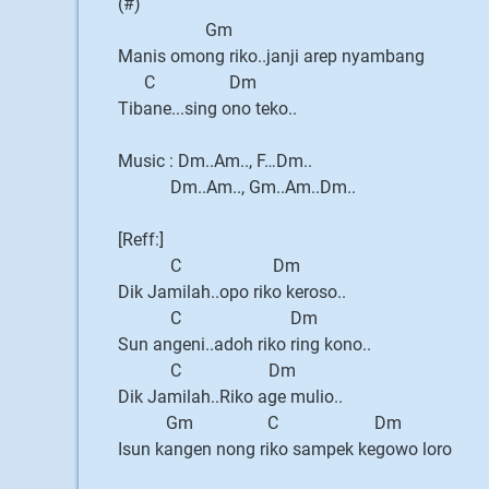
(#)
Gm
Manis omong riko..janji arep nyambang
C Dm
Tibane...sing ono teko..
Music : Dm..Am.., F…Dm..
Dm..Am.., Gm..Am..Dm..
[Reff:]
C Dm
Dik Jamilah..opo riko keroso..
C Dm
Sun angeni..adoh riko ring kono..
C Dm
Dik Jamilah..Riko age mulio..
Gm C Dm
Isun kangen nong riko sampek kegowo loro