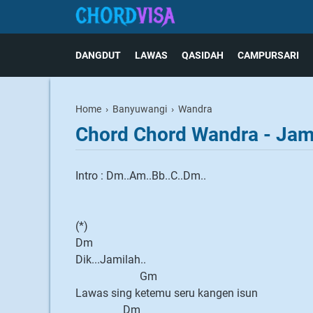
DANGDUT
LAWAS
QASIDAH
CAMPURSARI
Home
›
Banyuwangi
›
Wandra
Chord Chord Wandra - Jam
Intro : Dm..Am..Bb..C..Dm..
(*)
Dm
Dik...Jamilah..
Gm
Lawas sing ketemu seru kangen isun
Dm