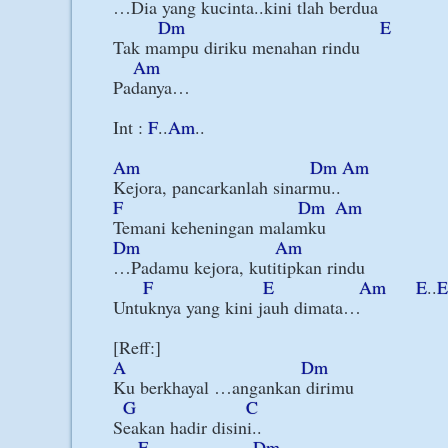
…Dia yang kucinta..kini tlah berdua

Dm
E
Tak mampu diriku menahan rindu

Am
Padanya…

Int : 
F
..
Am
..

Am
Dm
Am
F
Dm
Am
Dm
Am
…Padamu kejora, kutitipkan rindu

F
E
Am
E
..
E
Untuknya yang kini jauh dimata…

A
Dm
Ku berkhayal …angankan dirimu

G
C
Seakan hadir disini..

F
Dm