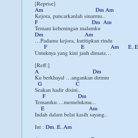
Am
Dm
Am
F
Dm
Am
Dm
Am
…Padamu kejora, kutitipkan rindu

F
E
Am
E
..
E
Untuknya yang kini jauh dimata…

A
Dm
Ku berkhayal …angankan dirimu

G
C
Seakan hadir disini..

F
Dm
Temaniku….memelukmu...

E
Am
Indah dalam belai kasih sayang..

Int : 
Dm
..
E
..
Am