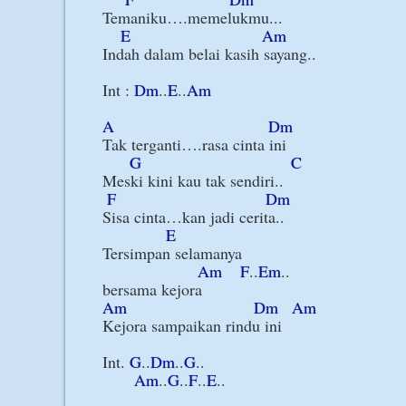
Temaniku….memelukmu...

E
Am
Indah dalam belai kasih sayang..

Int : 
Dm
..
E
..
Am
A
Dm
Tak terganti….rasa cinta ini

G
C
Meski kini kau tak sendiri..

F
Dm
Sisa cinta…kan jadi cerita..

E
Tersimpan selamanya

Am
F
..
Em
..

Am
Dm
Am
Kejora sampaikan rindu ini

Int. 
G
..
Dm
..
G
..

Am
..
G
..
F
..
E
..
