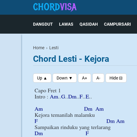
DANGDUT
LAWAS
QASIDAH
CAMPURSARI
Home
›
Lesti
Chord Lesti - Kejora
Capo Fret 1

Intro : 
Am
..
G
..
Dm
..
F
..
E
..

Am
Dm
Am
F
Dm
Am
Dm
F