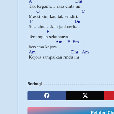
A
Dm
Tak terganti….rasa cinta ini

G
C
Meski kini kau tak sendiri..

F
Dm
Sisa cinta…kan jadi cerita..

E
Tersimpan selamanya

Am
F
..
Em
..

Am
Dm
Am
Kejora sampaikan rindu ini

Berbagi
Related Cho