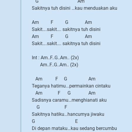
G Am
Sakitnya tuh disini …kau menduakan aku
Am F G Am
Sakit….sakit…. sakitnya tuh disini
Am F G Am
Sakit….sakit…. sakitnya tuh disini
Int : Am..F..G..Am.. (2x)
Am..F..G..Am.. (2x)
Am F G Am
Teganya hatimu...permainkan cintaku
Am F G Am
Sadisnya caramu…menghianati aku
G F
Sakitnya hatiku…hancurnya jiwaku
G E
Di depan mataku…kau sedang bercumbu