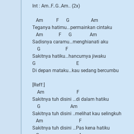
Int : Am..F..G..Am.. (2x)
Am F G Am
Teganya hatimu...permainkan cintaku
Am F G Am
Sadisnya caramu…menghianati aku
G F
Sakitnya hatiku…hancurnya jiwaku
G E
Di depan mataku…kau sedang bercumbu
[Reff:]
Am F
Sakitnya tuh disini …di dalam hatiku
G Am
Sakitnya tuh disini ..melihat kau selingkuh
Am F
Sakitnya tuh disini …Pas kena hatiku