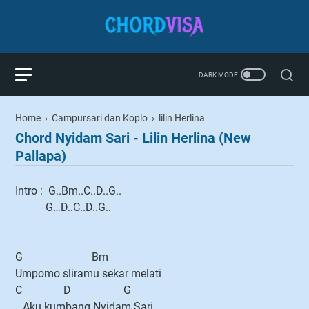
Home
›
Campursari dan Koplo
›
lilin Herlina
Chord Nyidam Sari - Lilin Herlina (New
Pallapa)
Intro : G..Bm..C..D..G..
G…D..C..D..G..
G Bm
Umpomo sliramu sekar melati
C D G
…Aku kumbang Nyidam Sari