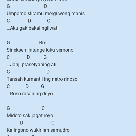
G D
Umpomo sliramu mergi wong manis
C D G
…Aku gak bakal ngliwati
G Bm
Sineksen lintange luku semono
C D G
…Janji prasetyaning ati
G D
Tansah kumantil ing netro rinoso
C D G
…Roso rasaning driyo
G C
Midero sak jagat royo
D G
Kalingono wukir lan samudro