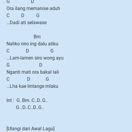
G D
Ora ilang memanise aduh
C D G
…Dadi ati selawase
Bm
Naliko niro ing dalu atiku
C D G
…Lam-lamen siro wong ayu
G D
Nganti mati ora bakal lali
C D G
…Lha kae lintange mlaku
Int : G..Bm..C..D..G..
G…D..C..D..G..
[Ulangi dari Awal Lagu]