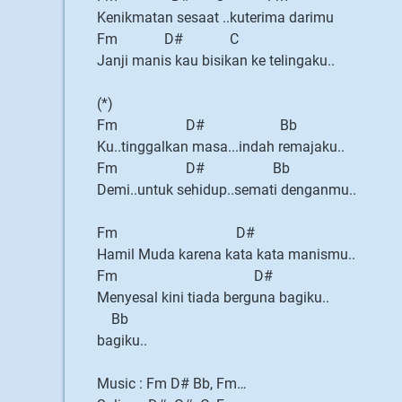
Kenikmatan sesaat ..kuterima darimu
Fm D# C
Janji manis kau bisikan ke telingaku..
(*)
Fm D# Bb
Ku..tinggalkan masa...indah remajaku..
Fm D# Bb
Demi..untuk sehidup..semati denganmu..
Fm D#
Hamil Muda karena kata kata manismu..
Fm D#
Menyesal kini tiada berguna bagiku..
Bb
bagiku..
Music : Fm D# Bb, Fm…