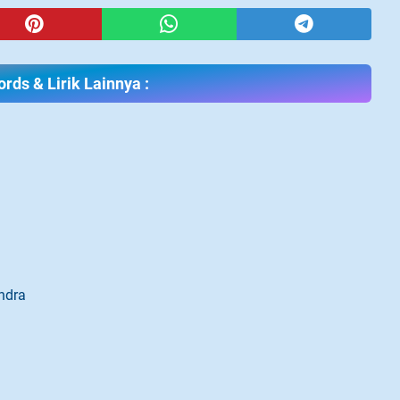
rds & Lirik Lainnya :
ndra