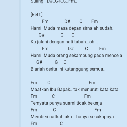
Suling : D#..G#..C..Fm..
[Reff:]
Fm D# C Fm
Hamil Muda masa depan sirnalah sudah..
G# G C
Ku jalani dengan hati tabah...oh...
Fm D# C Fm
Hamil Muda orang sekampung pada mencela
G# G C
Biarlah derita ini kutanggung semua..
Fm C Fm
Maafkan Ibu Bapak.. tak menuruti kata kata
Fm C Fm
Ternyata punya suami tidak bekerja
Fm C Fm
Memberi nafkah aku… hanya secukupnya
Fm C