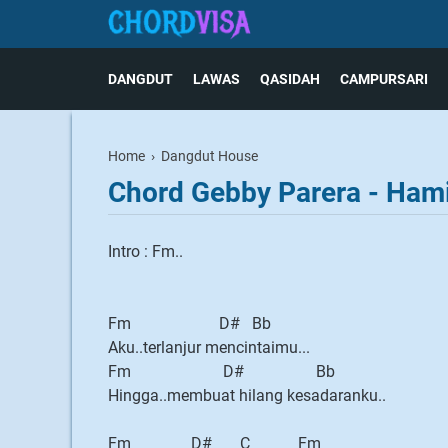
DANGDUT
LAWAS
QASIDAH
CAMPURSARI
Home
›
Dangdut House
Chord Gebby Parera - Ham
Intro : Fm..
Fm D# Bb
Aku..terlanjur mencintaimu...
Fm D# Bb
Hingga..membuat hilang kesadaranku..
Fm D# C Fm