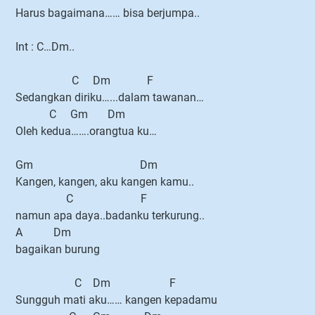
Harus bagaimana…… bisa berjumpa..
Int : C…Dm..
C Dm F
Sedangkan diriku…...dalam tawanan…
C Gm Dm
Oleh kedua…….orangtua ku…
Gm Dm
Kangen, kangen, aku kangen kamu..
C F
namun apa daya..badanku terkurung..
A Dm
bagaikan burung
C Dm F
Sungguh mati aku…… kangen kepadamu