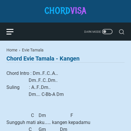
Home
›
Evie Tamala
Chord Evie Tamala - Kangen
Chord Intro : Dm..F..C..A…
Dm..F..C..Dm..
Suling : A..F..Dm..
Dm…. C-Bb-A Dm
C Dm F
Sungguh mati aku…… kangen kepadamu
C Gm Dm