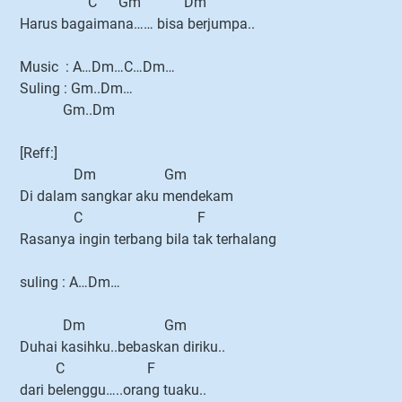
C Gm Dm
Harus bagaimana…… bisa berjumpa..
Music : A…Dm…C…Dm…
Suling : Gm..Dm…
Gm..Dm
[Reff:]
Dm Gm
Di dalam sangkar aku mendekam
C F
Rasanya ingin terbang bila tak terhalang
suling : A…Dm…
Dm Gm
Duhai kasihku..bebaskan diriku..
C F
dari belenggu…..orang tuaku..