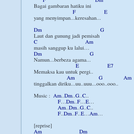
Bagai gambaran hatiku ini

F
E
yang menyimpan...keresahan...

Dm
G
C
Am
Dm
G
Namun...berbeza agama...

E
E7
Memaksa kau untuk pergi..

Am
G
Am
tinggalkan diriku...uu..uuu...ooo..ooo..

Music :  
Am
..
Dm
..
G
..
C
..

F
…
Dm
..
F
…
E
…

Am
..
Dm
..
G
..
C
..

F
..
Dm
..
F
..
E
…
Am
…

Am
Dm