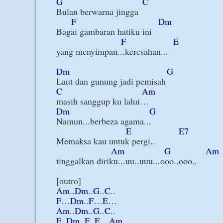
G
C
Bulan berwarna jingga

F
Dm
Bagai gambaran hatiku ini

F
E
yang menyimpan...keresahan...

Dm
G
C
Am
Dm
G
Namun...berbeza agama...

E
E7
Memaksa kau untuk pergi..

Am
G
Am
tinggalkan diriku...uu..uuu...ooo..ooo..

Am
..
Dm
..
G
..
C
F
…
Dm
..
F
…
E
Am
..
Dm
..
G
..
C
F
..
Dm
..
F
..
E
…
Am