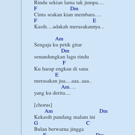
F
Dm
F
E
Kasih....adakah merasakannya...

Am
Sengaja ku petik gitar

Dm
senandungkan lagu rindu

F
Ku harap engkau di sana

E
merasakan jua....aaa..aaa..

Am
….

yang ku derita....

[chorus]

Am
Dm
G
C
Bulan berwarna jingga

F
Dm