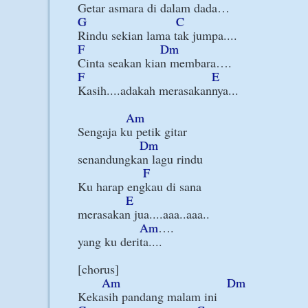
G
C
F
Dm
F
E
Kasih....adakah merasakannya...

Am
Sengaja ku petik gitar

Dm
senandungkan lagu rindu

F
Ku harap engkau di sana

E
merasakan jua....aaa..aaa..

Am
….

yang ku derita....

[chorus]

Am
Dm