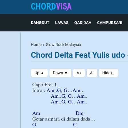
DANGDUT
LAWAS
QASIDAH
CAMPURSARI
Home
›
Slow Rock Malaysia
Chord Delta Feat Yulis udo 
Capo Fret 1

Intro : 
Am
..
G
, 
G
…
Am
..

Am
..
G
, 
G
…
Am
..

Am
..
G
, 
G
…
Am
..

Am
Dm
G
C