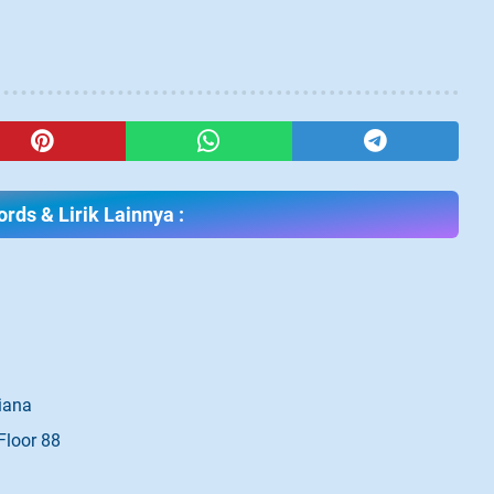
rds & Lirik Lainnya :
diana
Floor 88