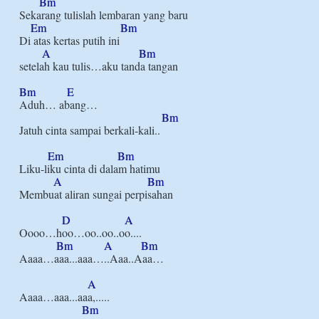
Bm
Sekarang tulislah lembaran yang baru

Em
Bm
Di atas kertas putih ini

A
Bm
setelah kau tulis…aku tanda tangan

Bm
E
Aduh… abang…

Bm
Jatuh cinta sampai berkali-kali..

Em
Bm
Liku-liku cinta di dalam hatimu

A
Bm
Membuat aliran sungai perpisahan

D
A
Oooo…hoo…oo..oo..oo....

Bm
A
Bm
Aaaa…aaa...aaa…..Aaa..Aaa…

A
Aaaa…aaa...aaa,.....

Bm