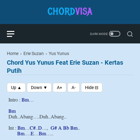
Home
›
Erie Suzan
›
Yus Yunus
Chord Yus Yunus Feat Erie Suzan - Kertas
Putih
Intro : 
Bm
…

Bm
Duh..Abang….Duh..Abang..

Int : 
Bm
…
C#
..
D
…,  
G#
A
Bb
Bm
..

Bm
….
E
…
Bm
…..
