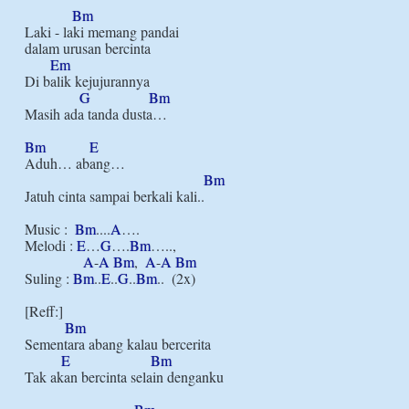
Bm
Laki - laki memang pandai

dalam urusan bercinta

Em
Di balik kejujurannya

G
Bm
Masih ada tanda dusta…

Bm
E
Aduh… abang…

Bm
Jatuh cinta sampai berkali kali..

Music :  
Bm
....
A
….

Melodi : 
E
…
G
….
Bm
…..,

A
-
A
Bm
,  
A
-
A
Bm
Suling : 
Bm
..
E
..
G
..
Bm
..  (2x)

[Reff:]

Bm
Sementara abang kalau bercerita

E
Bm
Tak akan bercinta selain denganku
