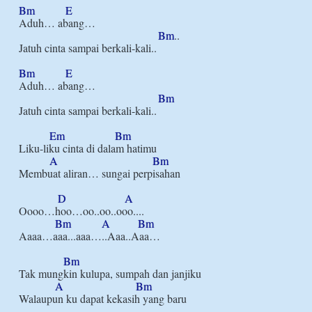
Bm
E
Aduh… abang…

Bm
..

Jatuh cinta sampai berkali-kali..

Bm
E
Aduh… abang…

Bm
Jatuh cinta sampai berkali-kali..

Em
Bm
Liku-liku cinta di dalam hatimu

A
Bm
Membuat aliran… sungai perpisahan

D
A
Oooo…hoo…oo..oo..ooo....

Bm
A
Bm
Aaaa…aaa...aaa…..Aaa..Aaa…

Bm
Tak mungkin kulupa, sumpah dan janjiku

A
Bm
Walaupun ku dapat kekasih yang baru
