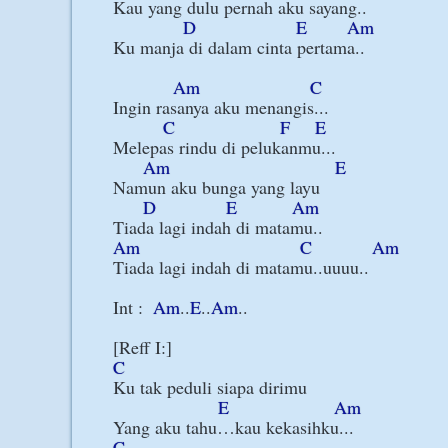
Kau yang dulu pernah aku sayang..

D
E
Am
Ku manja di dalam cinta pertama..

Am
C
Ingin rasanya aku menangis...

C
F
E
Melepas rindu di pelukanmu...

Am
E
Namun aku bunga yang layu

D
E
Am
Am
C
Am
Tiada lagi indah di matamu..uuuu..

Int :  
Am
..
E
..
Am
..

C
Ku tak peduli siapa dirimu

E
Am
C