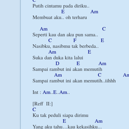
Putih cintamu pada diriku..

E
Am
Membuat aku.. oh terharu

Am
C
Seperti kau dan aku pun sama..

C
F
E
Nasibku, nasibmu tak berbeda..

Am
E
Suka dan duka kita lalui

D
E
Am
Sampai rambut ini akan memutih

Am
C
A
Sampai rambut ini akan memutih..iihhh

Int : 
Am
..
E
..
Am
..

C
Ku tak peduli siapa dirimu

E
Am