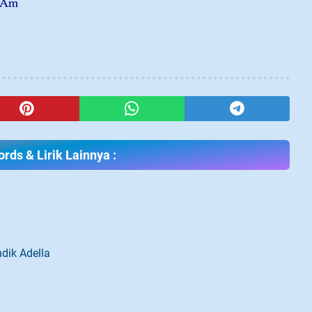
Am
rds & Lirik Lainnya :
dik Adella