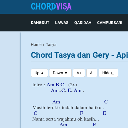
DANGDUT
LAWAS
QASIDAH
CAMPURSARI
Home
›
Tasya
Chord Tasya dan Gery - Ap
Intro : 
Am
B
C
.. (2x)

Am
..
C
..
E
..
Am
..

Am
C
Masih terukir indah dalam hatiku..

C
F
E
Nama serta wajahmu oh kasih...

Am
E