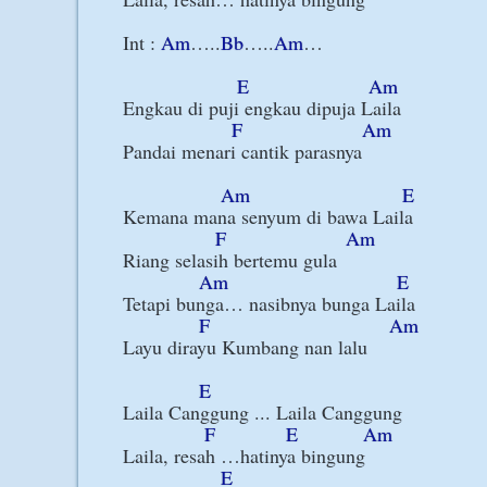
Int : 
Am
…..
Bb
…..
Am
…

E
Am
Engkau di puji engkau dipuja Laila

F
Am
Pandai menari cantik parasnya

Am
E
Kemana mana senyum di bawa Laila

F
Am
Riang selasih bertemu gula

Am
E
Tetapi bunga… nasibnya bunga Laila

F
Am
Layu dirayu Kumbang nan lalu

E
Laila Canggung ... Laila Canggung

F
E
Am
Laila, resah …hatinya bingung

E