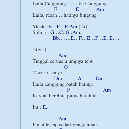
Laila Canggung ... Laila Canggung

F
E
Am
Laila, resah… hatinya bingung

Music: 
E
…
F
…
E
Am
 (2x)

Suling : 
G
…
C
..
G
..
Am
..

Bb
…….
E
…
F
…
E
…
F
…
E
, 
E
….

[Reff:]

Am
Tinggal seruas ujungnya tebu

G
Tawar rasanya…

Dm
A
Dm
Laila canggung patah hatinya

F
Am
Karena bercinta putus bercinta..

Int : 
E
..

Am
Punai terlepas dari genggaman
