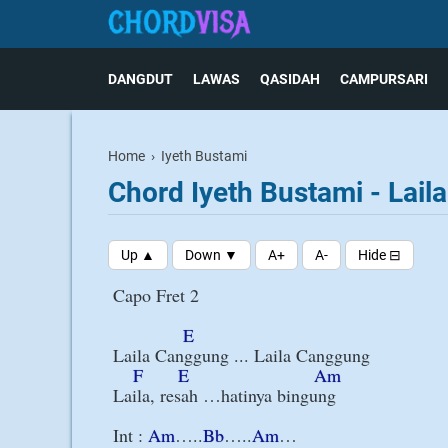
DANGDUT
LAWAS
QASIDAH
CAMPURSARI
Home
›
Iyeth Bustami
Chord Iyeth Bustami - Lai
Capo Fret 2

E
Laila Canggung ... Laila Canggung

F
E
Am
Laila, resah …hatinya bingung

Int : 
Am
…..
Bb
…..
Am
…
