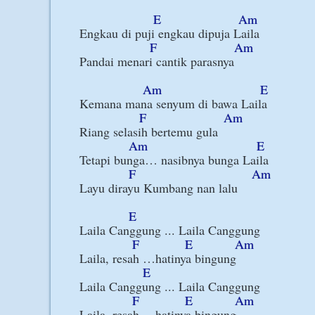
E
Am
Engkau di puji engkau dipuja Laila

F
Am
Pandai menari cantik parasnya

Am
E
Kemana mana senyum di bawa Laila

F
Am
Riang selasih bertemu gula

Am
E
Tetapi bunga… nasibnya bunga Laila

F
Am
Layu dirayu Kumbang nan lalu

E
Laila Canggung ... Laila Canggung

F
E
Am
Laila, resah …hatinya bingung

E
Laila Canggung ... Laila Canggung

F
E
Am
Laila, resah… hatinya bingung
