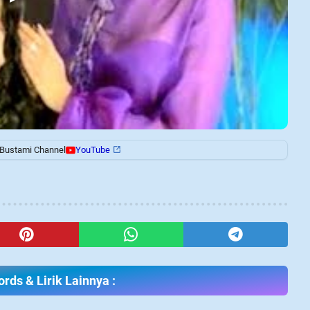
 Bustami Channel
YouTube
rds & Lirik Lainnya :