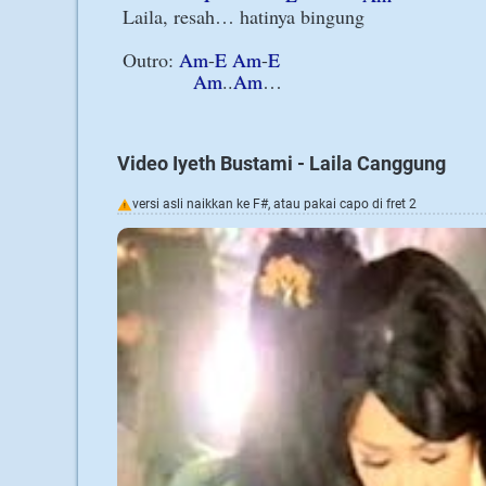
Laila, resah… hatinya bingung

Outro: 
Am
-
E
Am
-
E
Am
..
Am
…

Video Iyeth Bustami - Laila Canggung
versi asli naikkan ke F#, atau pakai capo di fret 2
!