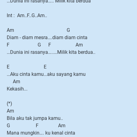
…Dunia ini rasanya….. Milik kita berdua
Int : Am..F..G..Am..
Am G
Diam - diam mesra….diam diam cinta
F G F Am
…Dunia ini rasanya…..…Milik kita berdua..
E E
…Aku cinta kamu…aku sayang kamu
Am
Kekasih...
(*)
Am
Bila aku tak jumpa kamu..
G F Am
Mana mungkin…. ku kenal cinta