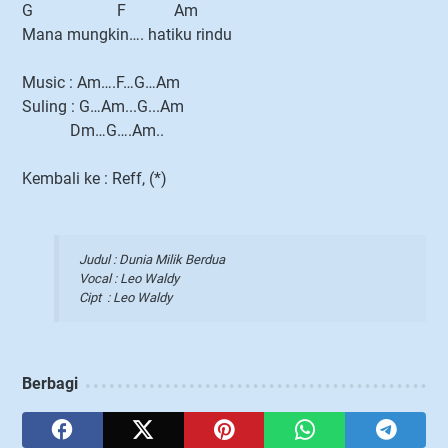
G F Am
Mana mungkin…. hatiku rindu
Music : Am….F…G…Am
Suling : G…Am...G...Am
Dm…G….Am..
Kembali ke : Reff, (*)
Judul : Dunia Milik Berdua
Vocal : Leo Waldy
Cipt : Leo Waldy
Berbagi