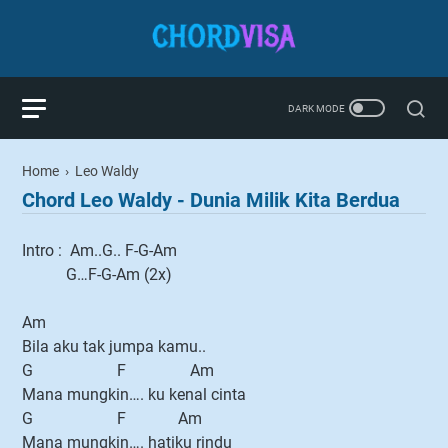
Home
›
Leo Waldy
Chord Leo Waldy - Dunia Milik Kita Berdua
Intro : Am..G.. F-G-Am
G…F-G-Am (2x)
Am
Bila aku tak jumpa kamu..
G F Am
Mana mungkin…. ku kenal cinta
G F Am
Mana mungkin…. hatiku rindu