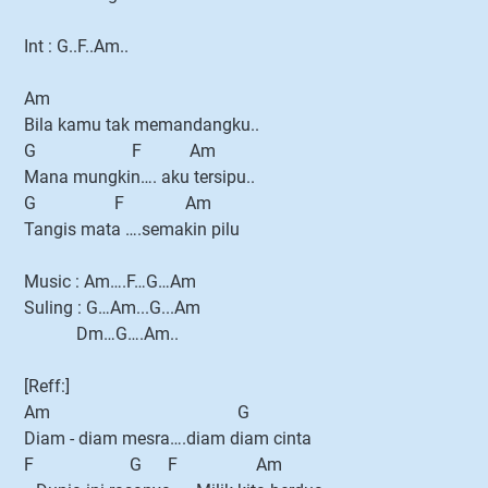
Int : G..F..Am..
Am
Bila kamu tak memandangku..
G F Am
Mana mungkin…. aku tersipu..
G F Am
Tangis mata ….semakin pilu
Music : Am….F…G…Am
Suling : G…Am...G...Am
Dm…G….Am..
[Reff:]
Am G
Diam - diam mesra….diam diam cinta
F G F Am