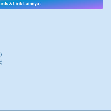
rds & Lirik Lainnya :
 )
k)