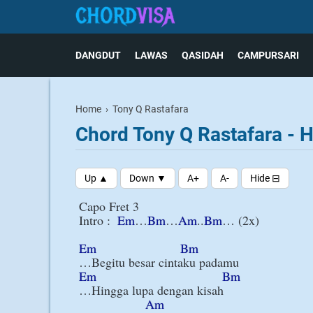
DANGDUT
LAWAS
QASIDAH
CAMPURSARI
Home
›
Tony Q Rastafara
Chord Tony Q Rastafara -
Capo Fret 3

Intro :  
Em
…
Bm
…
Am
..
Bm
… (2x)

Em
Bm
Em
Bm
…Hingga lupa dengan kisah

Am