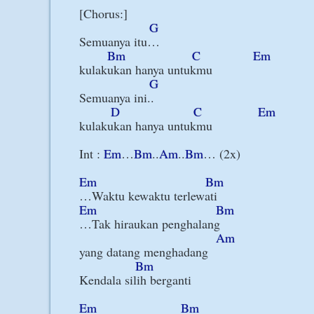
[Chorus:]

G
Semuanya itu…

Bm
C
Em
kulakukan hanya untukmu

G
Semuanya ini..

D
C
Em
kulakukan hanya untukmu

Int : 
Em
…
Bm
..
Am
..
Bm
… (2x)

Em
Bm
Em
Bm
…Tak hiraukan penghalang

Am
yang datang menghadang

Bm
Kendala silih berganti

Em
Bm