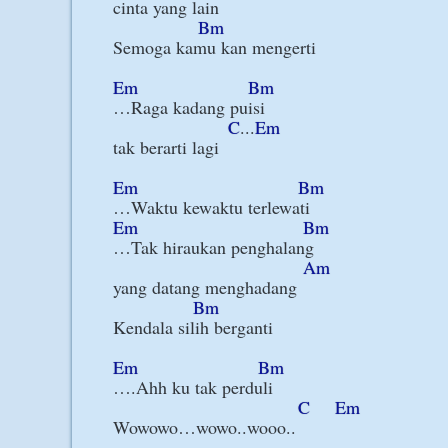
cinta yang lain

Bm
Semoga kamu kan mengerti

Em
Bm
…Raga kadang puisi

C
...
Em
tak berarti lagi

Em
Bm
Em
Bm
…Tak hiraukan penghalang

Am
yang datang menghadang

Bm
Kendala silih berganti

Em
Bm
….Ahh ku tak perduli

C
Em
Wowowo…wowo..wooo..
