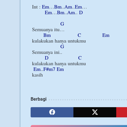
Int : 
Em
…
Bm
..
Am
..
Em
…

Em
…
Bm
..
Am
.. 
D
G
Semuanya itu…

Bm
C
Em
kulakukan hanya untukmu

G
Semuanya ini..

D
C
kulakukan hanya untukmu

Em
..
F#m7
Em
Berbagi