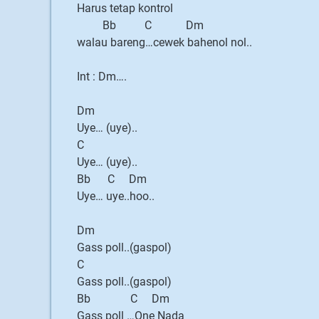
Harus tetap kontrol
Bb C Dm
walau bareng…cewek bahenol nol..
Int : Dm….
Dm
Uye… (uye)..
C
Uye… (uye)..
Bb C Dm
Uye… uye..hoo..
Dm
Gass poll..(gaspol)
C
Gass poll..(gaspol)
Bb C Dm
Gass poll …One Nada