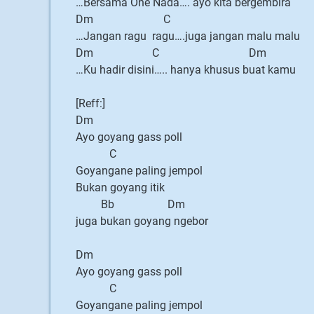
…Bersama One Nada…. ayo kita bergembira
Dm C
…Jangan ragu ragu….juga jangan malu malu
Dm C Dm
…Ku hadir disini….. hanya khusus buat kamu
[Reff:]
Dm
Ayo goyang gass poll
C
Goyangane paling jempol
Bukan goyang itik
Bb Dm
juga bukan goyang ngebor
Dm
Ayo goyang gass poll
C
Goyangane paling jempol