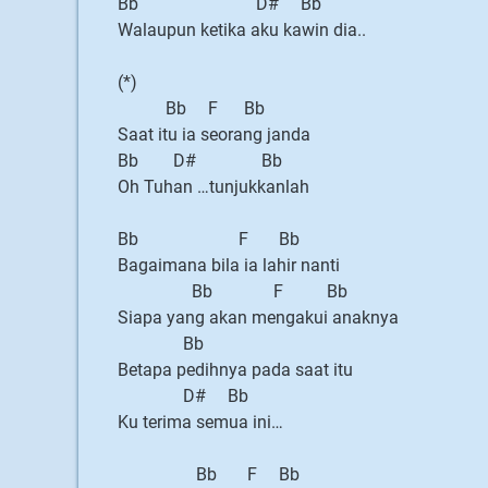
Bb D# Bb
Walaupun ketika aku kawin dia..
(*)
Bb F Bb
Saat itu ia seorang janda
Bb D# Bb
Oh Tuhan …tunjukkanlah
Bb F Bb
Bagaimana bila ia lahir nanti
Bb F Bb
Siapa yang akan mengakui anaknya
Bb
Betapa pedihnya pada saat itu
D# Bb
Ku terima semua ini…
Bb F Bb