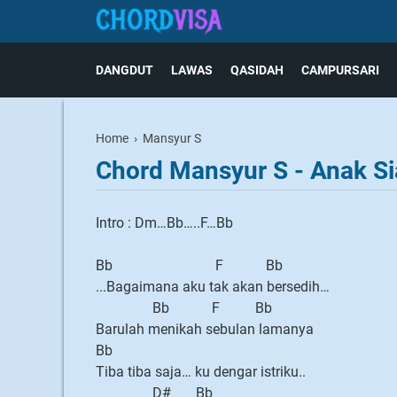
DANGDUT
LAWAS
QASIDAH
CAMPURSARI
Home
›
Mansyur S
Chord Mansyur S - Anak S
Intro : Dm…Bb…..F…Bb
Bb F Bb
...Bagaimana aku tak akan bersedih…
Bb F Bb
Barulah menikah sebulan lamanya
Bb
Tiba tiba saja… ku dengar istriku..
D# Bb