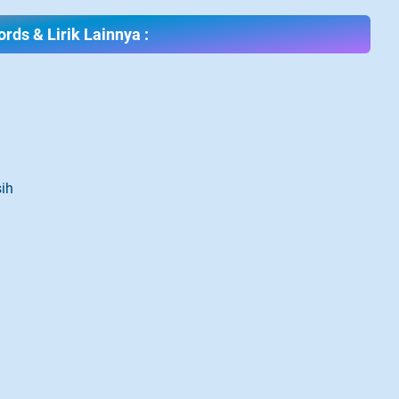
rds & Lirik Lainnya :
ih