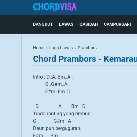
DANGDUT
LAWAS
QASIDAH
CAMPURSARI
Home
›
Lagu Lawas
›
Prambors
Chord Prambors - Kemara
Intro : D..A..Bm..A..
G..G#m..A..
F#m..Em..D…
D A Bm D
Tiada ranting yang rimbun..
G G#m A
Daun pun berguguran..
F#m Bm