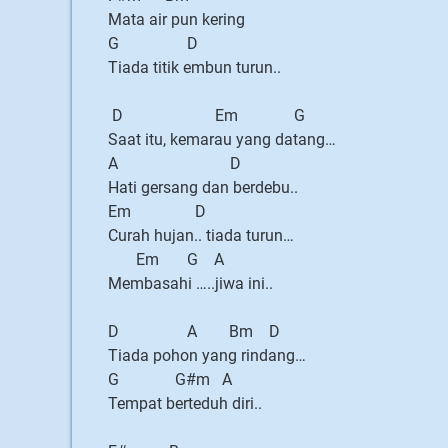
Mata air pun kering
G D
Tiada titik embun turun..
D Em G
Saat itu, kemarau yang datang…
A D
Hati gersang dan berdebu..
Em D
Curah hujan.. tiada turun…
Em G A
Membasahi …..jiwa ini..
D A Bm D
Tiada pohon yang rindang…
G G#m A
Tempat berteduh diri..