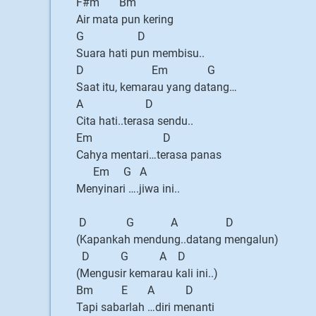
F#m Bm
Air mata pun kering
G D
Suara hati pun membisu..
D Em G
Saat itu, kemarau yang datang…
A D
Cita hati..terasa sendu..
Em D
Cahya mentari…terasa panas
Em G A
Menyinari ….jiwa ini..
D G A D
(Kapankah mendung..datang mengalun)
D G A D
(Mengusir kemarau kali ini..)
Bm E A D
Tapi sabarlah …diri menanti