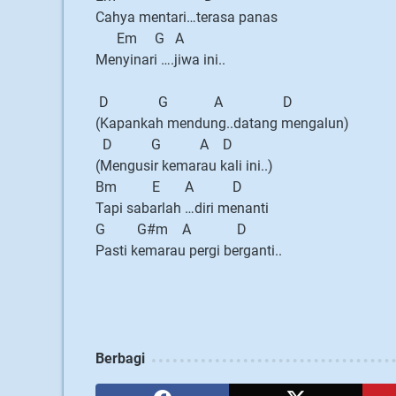
Cahya mentari…terasa panas
Em G A
Menyinari ….jiwa ini..
D G A D
(Kapankah mendung..datang mengalun)
D G A D
(Mengusir kemarau kali ini..)
Bm E A D
Tapi sabarlah …diri menanti
G G#m A D
Pasti kemarau pergi berganti..
Berbagi