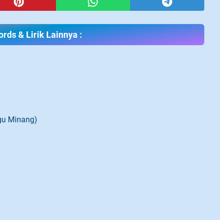
rds & Lirik Lainnya :
agu Minang)