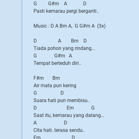
G G#m A D
Pasti kemarau pergi berganti..
Music : D A Bm A, G G#m A (3x)
D A Bm D
Tiada pohon yang rindang…
G G#m A
Tempat berteduh diri..
F#m Bm
Air mata pun kering
G D
Suara hati pun membisu..
D Em G
Saat itu, kemarau yang datang…
A D
Cita hati..terasa sendu..
Em D