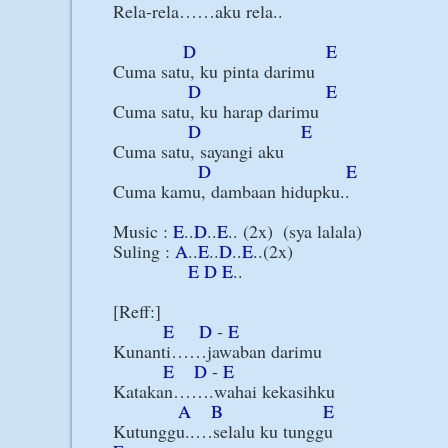
Rela-rela……aku rela..

D
E
Cuma satu, ku pinta darimu

D
E
Cuma satu, ku harap darimu

D
E
Cuma satu, sayangi aku

D
E
Cuma kamu, dambaan hidupku..

Music : 
E
..
D
..
E
.. (2x)  (sya lalala)

Suling : 
A
..
E
..
D
..
E
..(2x)

E
D
E
..

[Reff:]

E
D
 - 
E
Kunanti……jawaban darimu

E
D
 - 
E
Katakan…….wahai kekasihku

A
B
E