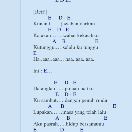
[Reff:]

E
D
 - 
E
Kunanti……jawaban darimu

E
D
 - 
E
Katakan…….wahai kekasihku

A
B
E
E
Ha..aaa..aaa.., haa..aaa..aaa..

Int : 
E
…

E
D
 - 
E
Datanglah…...pujaan hatiku

E
D
 - 
E
Ku sambut…..dengan penuh rindu

A
B
E
Lupakan……masa yang telah lalu

A
B
E
E
D
E