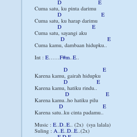
D
E
Cuma satu, ku pinta darimu

D
E
Cuma satu, ku harap darimu

D
E
Cuma satu, sayangi aku

D
E
Cuma kamu, dambaan hidupku..

Int : 
E
……
F#m
..
E
..

D
E
Karena kamu, gairah hidupku

D
E
Karena kamu, hatiku rindu..

D
E
Karena kamu..ho hatiku pilu

D
E
Karena satu..ku cinta padamu..

Music : 
E
..
D
..
E
.. (2x)  (sya lalala)

Suling : 
A
..
E
..
D
..
E
..(2x)

E
D
E
..
