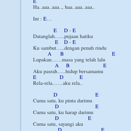
E
Ha..aaa..aaa.., haa..aaa..aaa..

Int : 
E
…

E
D
 - 
E
Datanglah…...pujaan hatiku

E
D
 - 
E
Ku sambut…..dengan penuh rindu

A
B
E
Lupakan……masa yang telah lalu

A
B
E
E
D
E
Rela-rela……aku rela..

D
E
Cuma satu, ku pinta darimu

D
E
Cuma satu, ku harap darimu

D
E
Cuma satu, sayangi aku

D
E