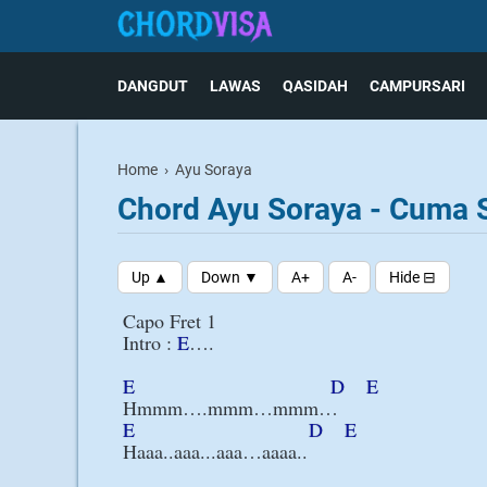
DANGDUT
LAWAS
QASIDAH
CAMPURSARI
Home
›
Ayu Soraya
Chord Ayu Soraya - Cuma 
Capo Fret 1

Intro : 
E
….

E
D
E
E
D
E
Haaa..aaa...aaa…aaaa..
