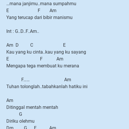
…mana janjimu..mana sumpahmu
E F Am
Yang terucap dari bibir manismu
Int : G..D..F..Am..
Am D C E
Kau yang ku cinta..kau yang ku sayang
E F Am
Mengapa tega membuat ku merana
F…… Am
Tuhan tolonglah..tabahkanlah hatiku ini
Am
Ditinggal mentah mentah
G
Diriku olehmu
Dm G F Am