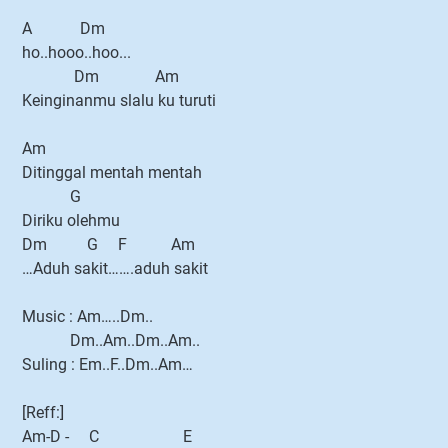
A Dm
ho..hooo..hoo...
Dm Am
Keinginanmu slalu ku turuti
Am
Ditinggal mentah mentah
G
Diriku olehmu
Dm G F Am
…Aduh sakit…….aduh sakit
Music : Am…..Dm..
Dm..Am..Dm..Am..
Suling : Em..F..Dm..Am…
[Reff:]
Am-D - C E