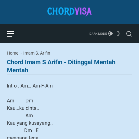
Home
›
Imam S. Arifin
Chord Imam S Arifin - Ditinggal Mentah
Mentah
Intro : Am….Am-F-Am
Am Dm
Kau...ku cinta..
Am
Kau yang kusayang..
Dm E
mengapa tega...