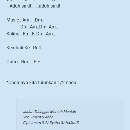
…Aduh sakit…….aduh sakit
Music : Am…..Dm..
Dm..Am..Dm..Am..
Suling : Em..F..Dm..Am…
Kembali Ke : Reff
Outro : Bm…. F-E
*Chordnya kita turunkan 1/2 nada
Judul : Ditinggal Mentah Mentah
Voc. Imam S Arifin
Cipt. Imam S A/ Syafei S/ H.UkatS