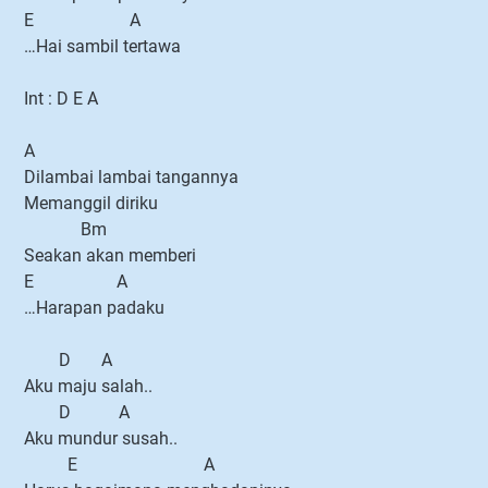
E A
…Hai sambil tertawa
Int : D E A
A
Dilambai lambai tangannya
Memanggil diriku
Bm
Seakan akan memberi
E A
…Harapan padaku
D A
Aku maju salah..
D A
Aku mundur susah..
E A