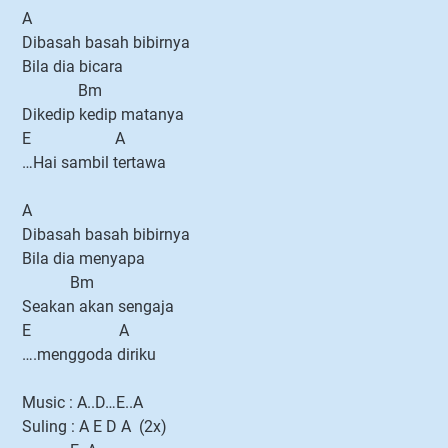
A
Dibasah basah bibirnya
Bila dia bicara
Bm
Dikedip kedip matanya
E A
…Hai sambil tertawa
A
Dibasah basah bibirnya
Bila dia menyapa
Bm
Seakan akan sengaja
E A
….menggoda diriku
Music : A..D…E..A
Suling : A E D A (2x)