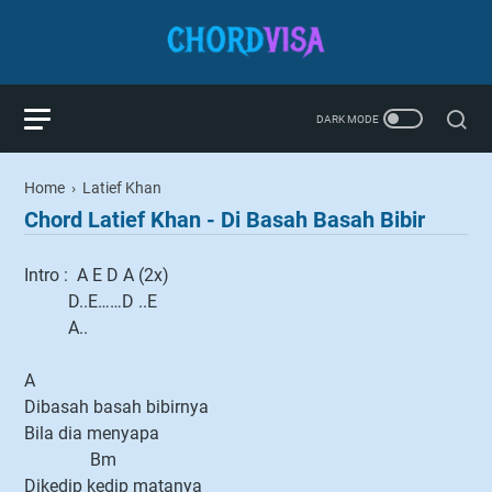
Home
›
Latief Khan
Chord Latief Khan - Di Basah Basah Bibir
Intro : A E D A (2x)
D..E……D ..E
A..
A
Dibasah basah bibirnya
Bila dia menyapa
Bm
Dikedip kedip matanya