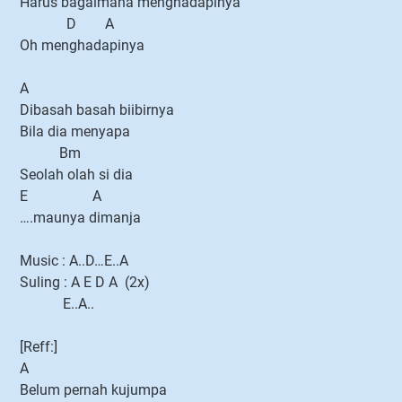
Harus bagaimana menghadapinya
D A
Oh menghadapinya
A
Dibasah basah biibirnya
Bila dia menyapa
Bm
Seolah olah si dia
E A
….maunya dimanja
Music : A..D…E..A
Suling : A E D A (2x)
E..A..
[Reff:]
A
Belum pernah kujumpa