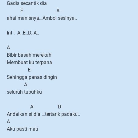
Gadis secantik dia
E A
ahai manisnya…Amboi sesinya..
Int : A..E..D..A..
A
Bibir basah merekah
Membuat ku terpana
E
Sehingga panas dingin
A
seluruh tubuhku
A D
Andaikan si dia …tertarik padaku..
A
Aku pasti mau