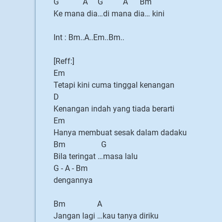
G A G A Bm
Ke mana dia…di mana dia… kini
Int : Bm..A..Em..Bm..
[Reff:]
Em
Tetapi kini cuma tinggal kenangan
D
Kenangan indah yang tiada berarti
Em
Hanya membuat sesak dalam dadaku
Bm G
Bila teringat …masa lalu
G - A - Bm
dengannya
Bm A
Jangan lagi …kau tanya diriku