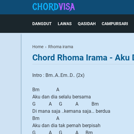
DANGDUT
LAWAS
QASIDAH
CAMPURSARI
Home
›
Rhoma irama
Chord Rhoma Irama - Aku 
Intro : Bm..A..Em..D.. (2x)
Bm A
Aku dan dia selalu bersama
G A G A Bm
Di mana saja ..kemana saja… berdua
Bm A
Aku dan dia tak pernah berpisah
G A G A Bm