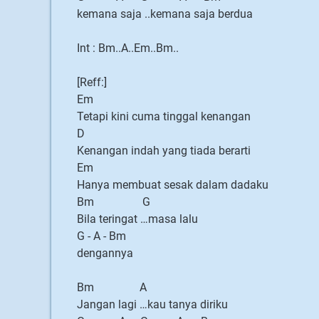
kemana saja ..kemana saja berdua
Int : Bm..A..Em..Bm..
[Reff:]
Em
Tetapi kini cuma tinggal kenangan
D
Kenangan indah yang tiada berarti
Em
Hanya membuat sesak dalam dadaku
Bm G
Bila teringat …masa lalu
G - A - Bm
dengannya
Bm A
Jangan lagi …kau tanya diriku