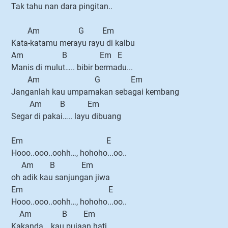
Tak tahu nan dara pingitan..
Am G Em
Kata-katamu merayu rayu di kalbu
Am B Em E
Manis di mulut….. bibir bermadu...
Am G Em
Janganlah kau umpamakan sebagai kembang
Am B Em
Segar di pakai….. layu dibuang
Em E
Hooo..ooo..oohh…, hohoho...oo..
Am B Em
oh adik kau sanjungan jiwa
Em E
Hooo..ooo..oohh…, hohoho...oo..
Am B Em
Kakanda… kau pujaan hati....