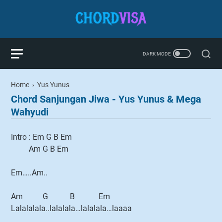
Home
›
Yus Yunus
Chord Sanjungan Jiwa - Yus Yunus & Mega
Wahyudi
Intro : Em G B Em
Am G B Em
Em…..Am..
Am G B Em
Lalalalala..lalalala…lalalala…laaaa