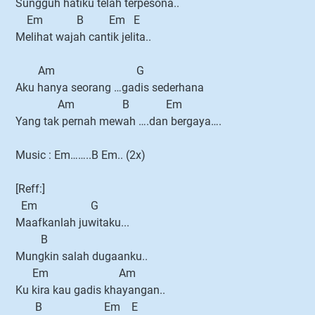
Sungguh hatiku telah terpesona..
Em B Em E
Melihat wajah cantik jelita..
Am G
Aku hanya seorang …gadis sederhana
Am B Em
Yang tak pernah mewah ….dan bergaya….
Music : Em……..B Em.. (2x)
[Reff:]
Em G
Maafkanlah juwitaku...
B
Mungkin salah dugaanku..
Em Am
Ku kira kau gadis khayangan..
B Em E