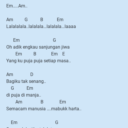
Em…..Am..
Am G B Em
Lalalalala..lalalala…lalalala…laaaa
Em G
Oh adik engkau sanjungan jiwa
Em B Em E
Yang ku puja puja setiap masa..
Am D
Bagiku tak senang..
G Em
di puja di manja..
Am B Em
Semacam manusia ….mabukk harta..
Em G