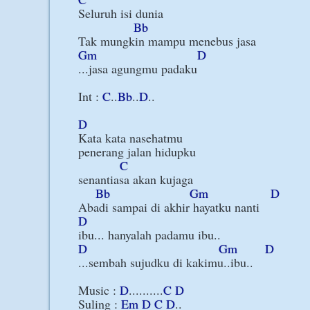
Seluruh isi dunia

Bb
Gm
D
...jasa agungmu padaku

Int : 
C
..
Bb
..
D
..

D
Kata kata nasehatmu

penerang jalan hidupku

C
senantiasa akan kujaga

Bb
Gm
D
D
D
Gm
D
...sembah sujudku di kakimu..ibu..

Music : 
D
..........
C
D
Suling : 
Em
D
C
D
..
