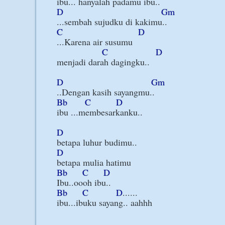
D
Gm
C
D
...Karena air susumu

C
D
menjadi darah dagingku..

D
Gm
Bb
C
D
ibu ...membesarkanku..

D
D
Bb
C
D
Bb
C
D
......
