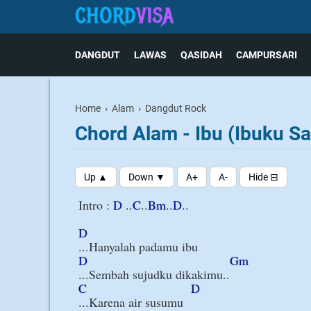
DANGDUT
LAWAS
QASIDAH
CAMPURSARI
Home
›
Alam
›
Dangdut Rock
Chord Alam - Ibu (Ibuku S
Intro : 
D
 ..
C
..
Bm
..
D
..

D
D
Gm
C
D
...Karena air susumu
