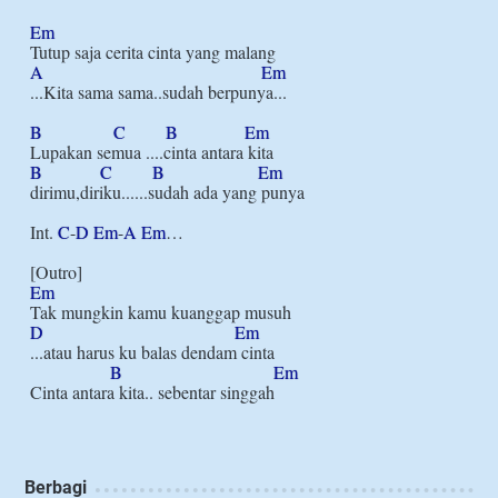
Em
A
Em
...Kita sama sama..sudah berpunya...

B
C
B
Em
B
C
B
Em
dirimu,diriku......sudah ada yang punya

Int. 
C
-
D
Em
-
A
Em
…

Em
D
Em
...atau harus ku balas dendam cinta

B
Em
Berbagi