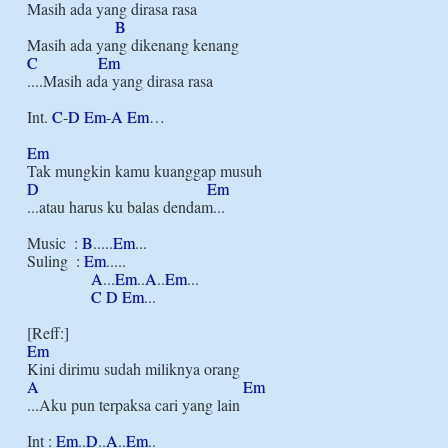
Masih ada yang dirasa rasa

B
C
Em
....Masih ada yang dirasa rasa

Int. 
C
-
D
Em
-
A
Em
…

Em
D
Em
...atau harus ku balas dendam...

Music  : 
B
.....
Em
...

Suling  : 
Em
.....

A
...
Em
..
A
..
Em
...

C
D
Em
...

Em
A
Em
...Aku pun terpaksa cari yang lain

Int : 
Em
..
D
..
A
..
Em
..
