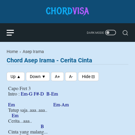
Home
›
Asep Irama
Chord Asep Irama - Cerita Cinta
Capo Fret 3

Intro : 
Em
-
G
F#
-
D
B
-
Em
Em
Em
-
Am
Tutup saja..aaa..aaa..

Em
Cerita...aaa..

B
Cinta yang malang...
