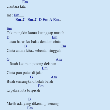
Em
diantara kita..

Int : 
Em
.....

Em
..
C
..
Em
..
C
-
D
Em
-
A
Em
…

Em
D
Em
...atau harus ku balas dendam cinta

B
Em
Cinta antara kita.. sebentar singgah

G
Am
...Buah ketimun potong delapan

Em
Cinta pun putus di jalan

G
Am
Buah semangka dibelah belah

Em
terpaksa kita berpisah

B
Masih ada yang dikenang kenang

Em