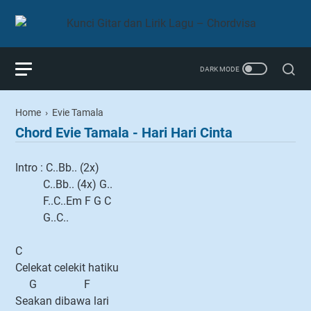
Home
›
Evie Tamala
Chord Evie Tamala - Hari Hari Cinta
Intro : C..Bb.. (2x)
C..Bb.. (4x) G..
F..C..Em F G C
G..C..
C
Celekat celekit hatiku
G F
Seakan dibawa lari