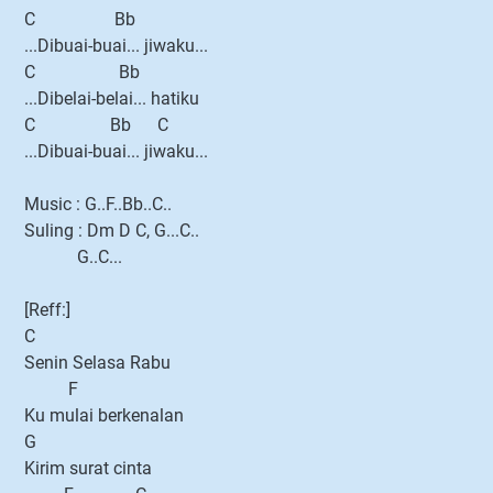
C Bb
...Dibuai-buai... jiwaku...
C Bb
...Dibelai-belai... hatiku
C Bb C
...Dibuai-buai... jiwaku...
Music : G..F..Bb..C..
Suling : Dm D C, G...C..
G..C...
[Reff:]
C
Senin Selasa Rabu
F
Ku mulai berkenalan
G
Kirim surat cinta