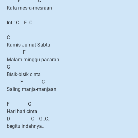
F C
Kata mesra-mesraan
Int : C....F C
C
Kamis Jumat Sabtu
F
Malam minggu pacaran
G
Bisik-bisik cinta
F C
Saling manja-manjaan
F G
Hari hari cinta
D C G..C..
begitu indahnya..