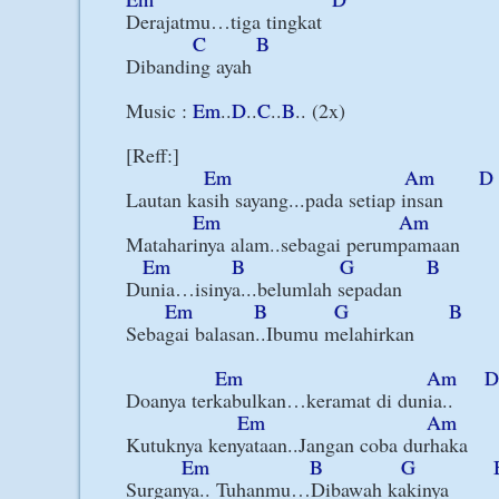
Derajatmu…tiga tingkat

C
B
Dibanding ayah

Music : 
Em
..
D
..
C
..
B
.. (2x)

[Reff:]

Em
Am
D
Lautan kasih sayang...pada setiap insan

Em
Am
Mataharinya alam..sebagai perumpamaan

Em
B
G
B
Dunia…isinya...belumlah sepadan

Em
B
G
B
Sebagai balasan..Ibumu melahirkan

Em
Am
D
Doanya terkabulkan…keramat di dunia..

Em
Am
Kutuknya kenyataan..Jangan coba durhaka

Em
B
G
Surganya.. Tuhanmu…Dibawah kakinya
