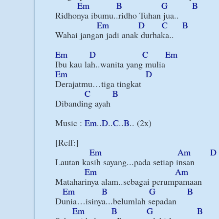
Em
B
G
B
Ridhonya ibumu..ridho Tuhan jua..

Em
D
C
B
Wahai jangan jadi anak durhaka..

Em
D
C
Em
Em
D
Derajatmu…tiga tingkat

C
B
Dibanding ayah

Music : 
Em
..
D
..
C
..
B
.. (2x)

[Reff:]

Em
Am
D
Lautan kasih sayang...pada setiap insan

Em
Am
Mataharinya alam..sebagai perumpamaan

Em
B
G
B
Dunia…isinya...belumlah sepadan

Em
B
G
B