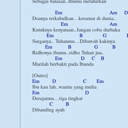
Sebagai balasan..Ibumu melahirkan

Em
Am
D
Doanya terkabulkan…keramat di dunia..

Em
Am
Kutuknya kenyataan..Jangan coba durhaka

Em
B
G
Surganya.. Tuhanmu…Dibawah kakinya

Em
B
G
B
Ridhonya ibumu..ridho Tuhan jua..

Em
D
C
B
Marilah berbakti pada Ibunda

Em
D
C
Em
Em
D
Derajatmu…tiga tingkat

C
B