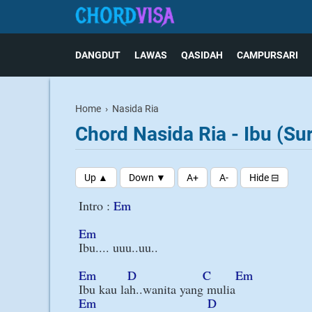
DANGDUT
LAWAS
QASIDAH
CAMPURSARI
Home
›
Nasida Ria
Chord Nasida Ria - Ibu (Sur
Intro : 
Em
Em
Ibu.... uuu..uu..

Em
D
C
Em
Em
D