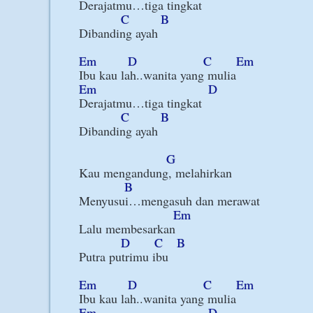
Derajatmu…tiga tingkat

C
B
Dibanding ayah

Em
D
C
Em
Em
D
Derajatmu…tiga tingkat

C
B
Dibanding ayah

G
Kau mengandung, melahirkan

B
Menyusui…mengasuh dan merawat

Em
Lalu membesarkan

D
C
B
Putra putrimu ibu

Em
D
C
Em
Em
D