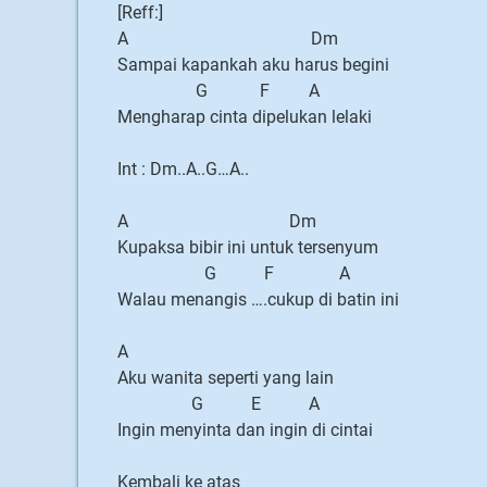
[Reff:]
A Dm
Sampai kapankah aku harus begini
G F A
Mengharap cinta dipelukan lelaki
Int : Dm..A..G…A..
A Dm
Kupaksa bibir ini untuk tersenyum
G F A
Walau menangis ….cukup di batin ini
A
Aku wanita seperti yang lain
G E A
Ingin menyinta dan ingin di cintai
Kembali ke atas