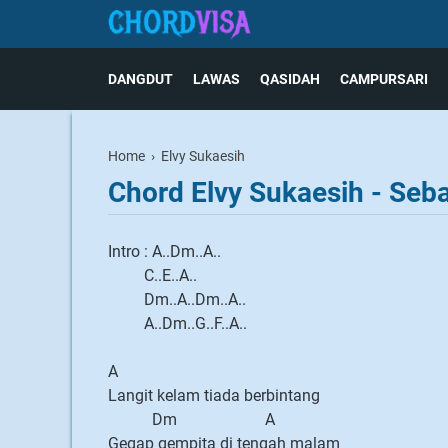
DANGDUT
LAWAS
QASIDAH
CAMPURSARI
Home
›
Elvy Sukaesih
Chord Elvy Sukaesih - Seb
Intro : A..Dm..A..
C..E..A..
Dm..A..Dm..A..
A..Dm..G..F..A..
A
Langit kelam tiada berbintang
Dm A
Gegap gempita di tengah malam