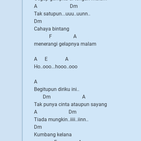
A Dm
Tak satupun...uuu..uunn..
Dm
Cahaya bintang
F A
menerangi gelapnya malam
A E A
Ho..ooo...hooo..ooo
A
Begitupun diriku ini..
Dm A
Tak punya cinta ataupun sayang
A Dm
Tiada mungkin..iiii..iinn..
Dm
Kumbang kelana