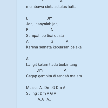
F A
membawa cinta setulus hati..
E Dm
Janji hanyalah janji
E A
Sumpah bertirai dusta
A G A
Karena semata kepuasan belaka
A
Langit kelam tiada berbintang
Dm A
Gegap gempita di tengah malam
Music : A…Dm..G Dm A
Suling : Dm A G A
A..G..A..