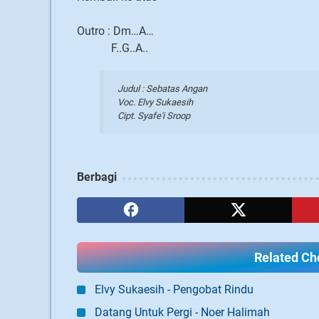
Outro : Dm…A…
F..G..A..
Judul : Sebatas Angan
Voc. Elvy Sukaesih
Cipt. Syafe'i Sroop
Berbagi
Related Cho
Elvy Sukaesih - Pengobat Rindu
Datang Untuk Pergi - Noer Halimah