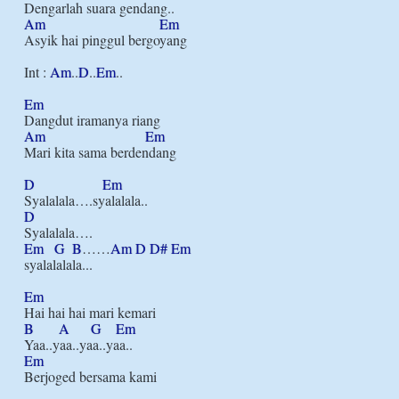
Am
Em
Asyik hai pinggul bergoyang

Int : 
Am
..
D
..
Em
..

Em
Am
Em
Mari kita sama berdendang

D
Em
D
Em
G
B
……
Am
D
D#
Em
syalalalala...

Em
B
A
G
Em
Em
Berjoged bersama kami
