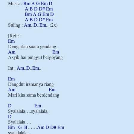
Music : 
Bm
A
G
Em
D
A
B
D
D#
Em
Bm
A
G
Em
D
A
B
D
D#
Em
Suling : 
Am
..
D
..
Em
.. (2x)

Em
Am
Em
Asyik hai pinggul bergoyang

Int : 
Am
..
D
..
Em
..

Em
Am
Em
Mari kita sama berdendang

D
Em
D
Em
G
B
……
Am
D
D#
Em
syalalalala...
