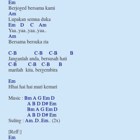
Em
Am
Em
D
C
Am
Am
Bersama bersuka ria

C
-
B
C
-
B
C
-
B
B
C
-
B
C
-
B
C
-
B
B
marilah  kita, bergembira

Em
Hhai hai hai mari kemari

Music : 
Bm
A
G
Em
D
A
B
D
D#
Em
Bm
A
G
Em
D
A
B
D
D#
Em
Suling : 
Am
..
D
..
Em
.. (2x)

Em