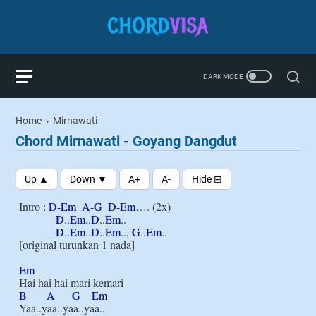
Home
›
Mirnawati
Chord Mirnawati - Goyang Dangdut
Intro : 
D
-
Em
A
-
G
D
-
Em
…. (2x)

D
..
Em
..
D
..
Em
..

D
..
Em
..
D
..
Em
.., 
G
..
Em
..

[original turunkan 1 nada]

Em
B
A
G
Em