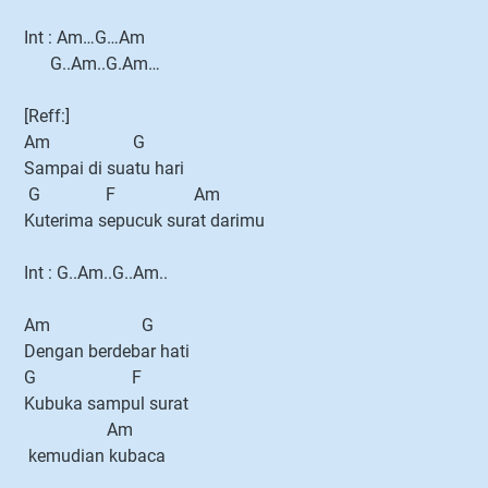
Int : Am…G…Am
G..Am..G.Am…
[Reff:]
Am G
Sampai di suatu hari
G F Am
Kuterima sepucuk surat darimu
Int : G..Am..G..Am..
Am G
Dengan berdebar hati
G F
Kubuka sampul surat
Am
kemudian kubaca