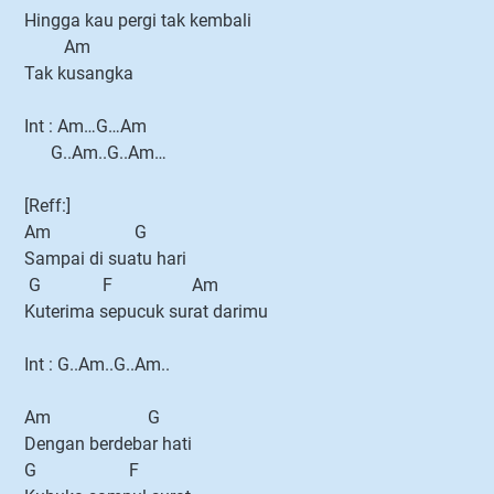
Hingga kau pergi tak kembali
Am
Tak kusangka
Int : Am…G…Am
G..Am..G..Am…
[Reff:]
Am G
Sampai di suatu hari
G F Am
Kuterima sepucuk surat darimu
Int : G..Am..G..Am..
Am G
Dengan berdebar hati
G F