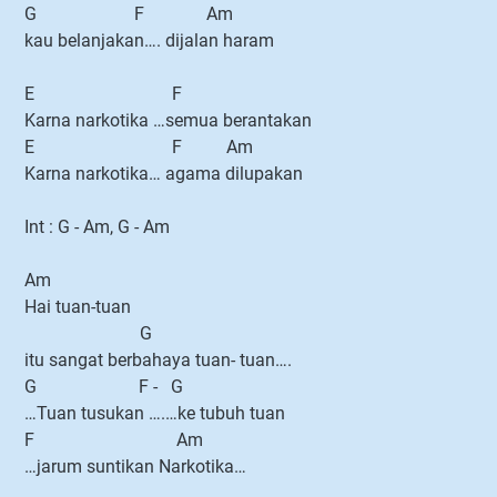
G F Am
kau belanjakan…. dijalan haram
E F
Karna narkotika …semua berantakan
E F Am
Karna narkotika… agama dilupakan
Int : G - Am, G - Am
Am
Hai tuan-tuan
G
itu sangat berbahaya tuan- tuan….
G F - G
…Tuan tusukan ….…ke tubuh tuan
F Am
…jarum suntikan Narkotika…