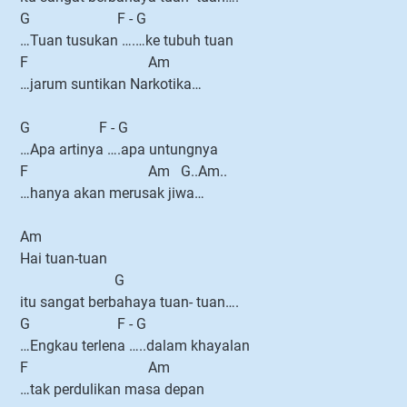
G F - G
…Tuan tusukan ….…ke tubuh tuan
F Am
…jarum suntikan Narkotika…
G F - G
…Apa artinya ….apa untungnya
F Am G..Am..
…hanya akan merusak jiwa…
Am
Hai tuan-tuan
G
itu sangat berbahaya tuan- tuan….
G F - G
…Engkau terlena …..dalam khayalan
F Am
…tak perdulikan masa depan