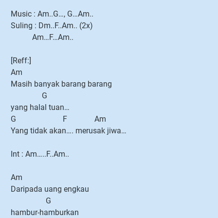
Music : Am..G…, G…Am..
Suling : Dm..F..Am.. (2x)
Am…F…Am..
[Reff:]
Am
Masih banyak barang barang
G
yang halal tuan…
G F Am
Yang tidak akan…. merusak jiwa…
Int : Am…..F..Am..
Am
Daripada uang engkau
G
hambur-hamburkan