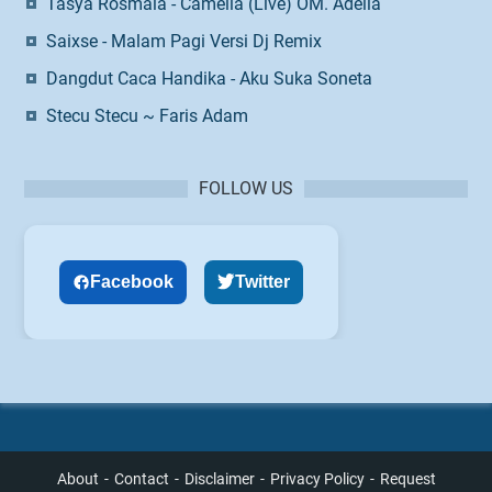
Tasya Rosmala - Camelia (Live) OM. Adella
Saixse - Malam Pagi Versi Dj Remix
Dangdut Caca Handika - Aku Suka Soneta
Stecu Stecu ~ Faris Adam
FOLLOW US
Facebook
Twitter
About
Contact
Disclaimer
Privacy Policy
Request