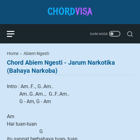
Home
›
Abiem Ngesti
Chord Abiem Ngesti - Jarum Narkotika
(Bahaya Narkoba)
Intro : Am..F.., G..Am..
Am..G..Am.., G..F..Am..
G - Am, G - Am
Am
Hai tuan-tuan
G
itu sangat berbahaya tuan- tuan….