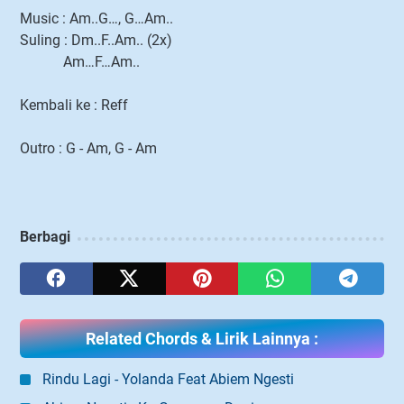
Music : Am..G…, G…Am..
Suling : Dm..F..Am.. (2x)
Am…F…Am..
Kembali ke : Reff
Outro : G - Am, G - Am
Berbagi
Related Chords & Lirik Lainnya :
Rindu Lagi - Yolanda Feat Abiem Ngesti