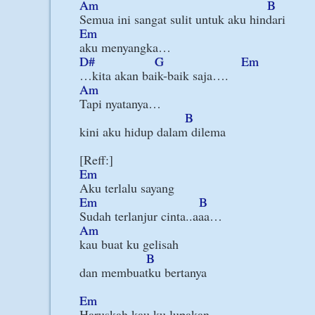
Am
B
Em
D#
G
Em
Am
Tapi nyatanya…

B
kini aku hidup dalam dilema

Em
Em
B
Am
kau buat ku gelisah

B
dan membuatku bertanya

Em