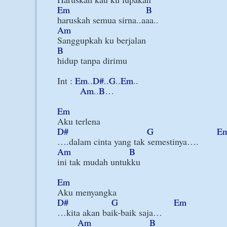
Em
B
Am
B
hidup tanpa dirimu

Int : 
Em
..
D#
..
G
..
Em
..

Am
..
B
…

Em
D#
G
E
Am
B
ini tak mudah untukku

Em
D#
G
Em
…kita akan baik-baik saja…

Am
B