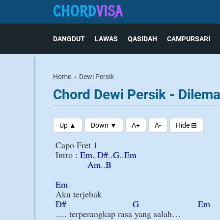
DANGDUT
LAWAS
QASIDAH
CAMPURSARI
Home
›
Dewi Persik
Chord Dewi Persik - Dilem
Capo Fret 1

Intro : 
Em
..
D#
..
G
..
Em
Am
..
B
Em
D#
G
Em