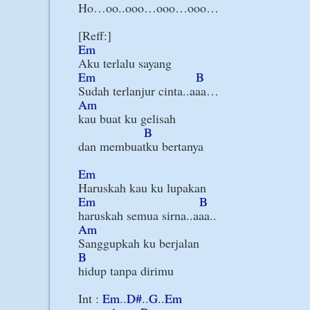
Ho…oo..ooo…ooo…ooo…

Em
Em
B
Am
kau buat ku gelisah

B
dan membuatku bertanya

Em
Em
B
Am
B
hidup tanpa dirimu

Int : 
Em
..
D#
..
G
..
Em