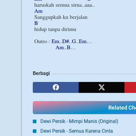
Am
B
hidup tanpa dirimu

Outro : 
Em
..
D#
..
G
..
Em
…

Am
..
B
Berbagi
Related Cho
Dewi Persik - Mimpi Manis (Original)
Dewi Persik - Semua Karena Cinta