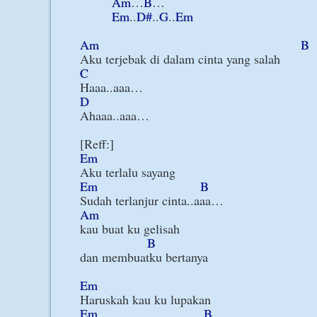
Am
…
B
…

Em
..
D#
..
G
..
Em
Am
B
C
D
Ahaaa..aaa…

Em
Em
B
Am
kau buat ku gelisah

B
dan membuatku bertanya

Em
Em
B