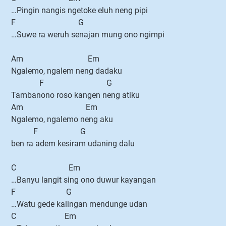
…Pingin nangis ngetoke eluh neng pipi
F G
…Suwe ra weruh senajan mung ono ngimpi
Am Em
Ngalemo, ngalem neng dadaku
F G
Tambanono roso kangen neng atiku
Am Em
Ngalemo, ngalemo neng aku
F G
ben ra adem kesiram udaning dalu
C Em
…Banyu langit sing ono duwur kayangan
F G
…Watu gede kalingan mendunge udan
C Em