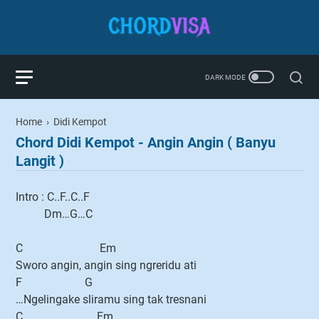
Home
›
Didi Kempot
Chord Didi Kempot - Angin Angin ( Banyu
Langit )
Intro : C..F..C..F
Dm…G…C
C Em
Sworo angin, angin sing ngreridu ati
F G
…Ngelingake sliramu sing tak tresnani
C Em