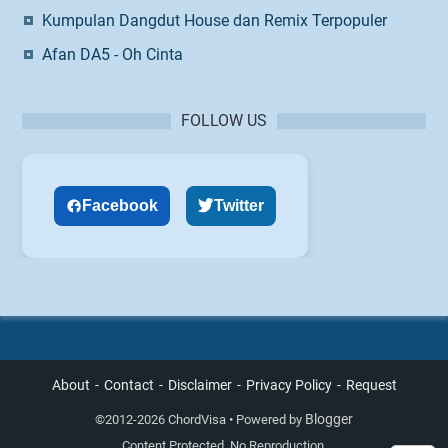
Kumpulan Dangdut House dan Remix Terpopuler
Afan DA5 - Oh Cinta
FOLLOW US
Facebook
Twitter
About
Contact
Disclaimer
Privacy Policy
Request
Blogger
©
2012-2026 ChordVisa • Powered by
Content Protected. No Reproduction.