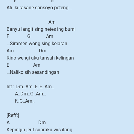
F E
Ati iki rasane sansoyo peteng…
Am
Banyu langit sing netes ing bumi
F G Am
…Siramen wong sing kelaran
Am Dm
Rino wengi aku tansah kelingan
E Am
…Naliko sih sesandingan
Int : Dm..Am..F..E..Am..
A..Dm..G..Am…
F..G..Am..
[Reff:]
A Dm
Kepingin jerit suaraku wis ilang