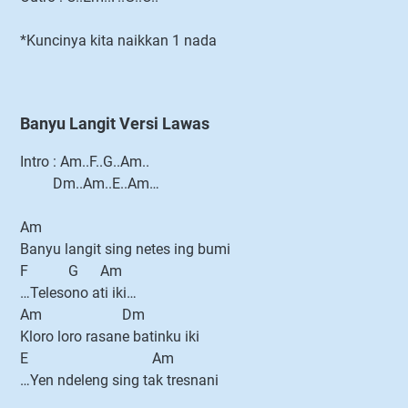
*Kuncinya kita naikkan 1 nada
Banyu Langit Versi Lawas
Intro : Am..F..G..Am..
Dm..Am..E..Am…
Am
Banyu langit sing netes ing bumi
F G Am
…Telesono ati iki…
Am Dm
Kloro loro rasane batinku iki
E Am
…Yen ndeleng sing tak tresnani