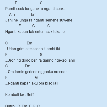
F G
Pamit esuk lungane ra nganti sore..
Am Em
Janjine lunga ra nganti semene suwene
F G C
Nganti kapan tak enteni sak tekane
C Em
..Udan grimis telesono klambi iki
F G
…Jroning dodo ben ra garing ngekep janji
C Em
…Ora lamis gedene nggonku nresnani
F G
…Nganti kapan aku ora biso lali
Kembali ke : Reff
Outro : C..Em..F..G..C..