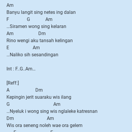
Am
Banyu langit sing netes ing dalan
F G Am
…Siramen wong sing kelaran
Am Dm
Rino wengi aku tansah kelingan
E Am
…Naliko sih sesandingan
Int : F..G..Am…
[Reff:]
A Dm
Kepingin jerit suaraku wis ilang
G Am
…Nyeluk i wong sing wis nglaleke katresnan
Dm Am
Wis ora seneng noleh wae ora gelem