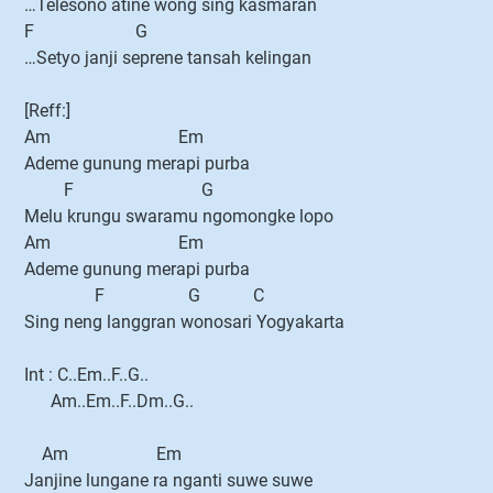
…Telesono atine wong sing kasmaran
F G
…Setyo janji seprene tansah kelingan
[Reff:]
Am Em
Ademe gunung merapi purba
F G
Melu krungu swaramu ngomongke lopo
Am Em
Ademe gunung merapi purba
F G C
Sing neng langgran wonosari Yogyakarta
Int : C..Em..F..G..
Am..Em..F..Dm..G..
Am Em
Janjine lungane ra nganti suwe suwe