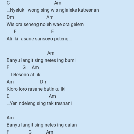
G Am
…Nyeluk i wong sing wis nglaleke katresnan
Dm Am
Wis ora seneng noleh wae ora gelem
F E
Ati iki rasane sansoyo peteng…
Am
Banyu langit sing netes ing bumi
F G Am
…Telesono ati iki…
Am Dm
Kloro loro rasane batinku iki
E Am
…Yen ndeleng sing tak tresnani
Am
Banyu langit sing netes ing dalan
F G Am