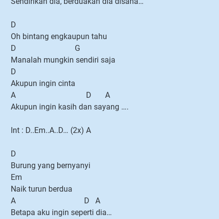
Sendirikah dia, berduakah dia disana…
D
Oh bintang engkaupun tahu
D G
Manalah mungkin sendiri saja
D
Akupun ingin cinta
A D A
Akupun ingin kasih dan sayang ….
Int : D..Em..A..D… (2x) A
D
Burung yang bernyanyi
Em
Naik turun berdua
A D A
Betapa aku ingin seperti dia…