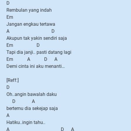
D
Rembulan yang indah
Em
Jangan engkau tertawa
A D
Akupun tak yakin sendiri saja
Em D
Tapi dia janji.. pasti datang lagi
Em A D A
Demi cinta ini aku menanti…
[Reff:]
D
Oh..angin bawalah daku
D A
bertemu dia sekejap saja
A
Hatiku..ingin tahu..
A D A