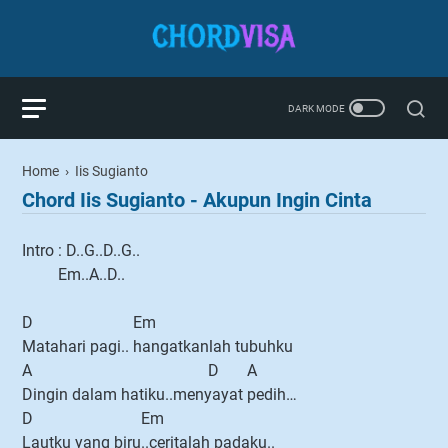
Home
›
Iis Sugianto
Chord Iis Sugianto - Akupun Ingin Cinta
Intro : D..G..D..G..
Em..A..D..
D Em
Matahari pagi.. hangatkanlah tubuhku
A D A
Dingin dalam hatiku..menyayat pedih…
D Em
Lautku yang biru..ceritalah padaku..