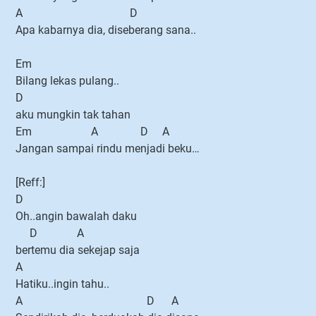
A D
Apa kabarnya dia, diseberang sana..
Em
Bilang lekas pulang..
D
aku mungkin tak tahan
Em A D A
Jangan sampai rindu menjadi beku…
[Reff:]
D
Oh..angin bawalah daku
D A
bertemu dia sekejap saja
A
Hatiku..ingin tahu..
A D A