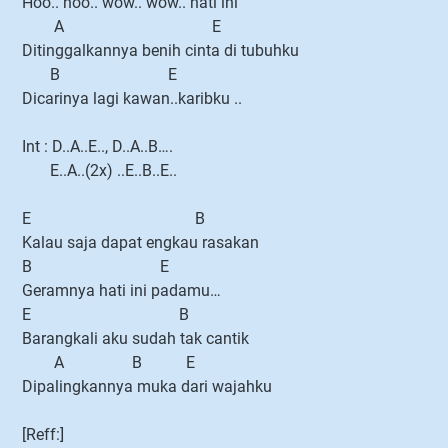
Hoo.. hoo.. wow.. wow.. hati ini
A E
Ditinggalkannya benih cinta di tubuhku
B E
Dicarinya lagi kawan..karibku ..
Int : D..A..E.., D..A..B….
E..A..(2x) ..E..B..E..
E B
Kalau saja dapat engkau rasakan
B E
Geramnya hati ini padamu…
E B
Barangkali aku sudah tak cantik
A B E
Dipalingkannya muka dari wajahku
[Reff:]