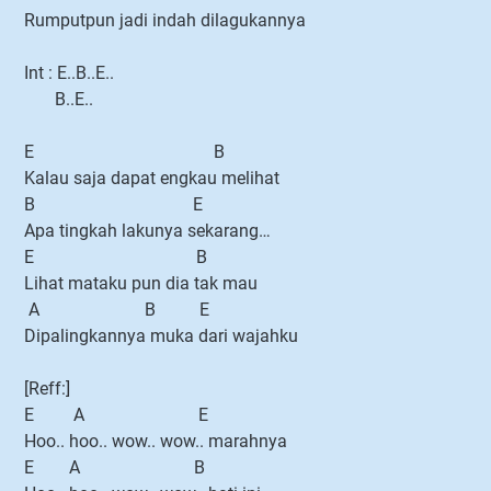
Rumputpun jadi indah dilagukannya
Int : E..B..E..
B..E..
E B
Kalau saja dapat engkau melihat
B E
Apa tingkah lakunya sekarang…
E B
Lihat mataku pun dia tak mau
A B E
Dipalingkannya muka dari wajahku
[Reff:]
E A E
Hoo.. hoo.. wow.. wow.. marahnya
E A B