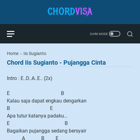
Home
›
Iis Sugianto
Chord Iis Sugianto - Pujangga Cinta
Intro : E..D..A..E.. (2x)
E B
Kalau saja dapat engkau dengarkan
B E
Apa tutur katanya padaku…
E B
Bagaikan pujangga sedang bersyair
A B E