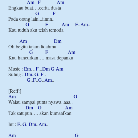
Am
F
Am
Engkau buat….cerita dusta

G
F
Pada orang lain...iinnn..

G
F
Am
F
..
Am
..

Kau tuduh aku telah ternoda

Am
Dm
Oh begitu tajam lidahmu

G
F
Am
Kau hancurkan…. masa depanku

Music : 
Em
…
F
...
Dm
G
Am
Suling : 
Dm
..
G
..
F
..

G
..
F
..
G
..
Am
..

Am
G
Walau sampai putus nyawa..aaa..

Dm
G
Am
Tak satupun…. akan kumaafkan

Int : 
F
..
G
..
Dm
..
Am
..

Am
G