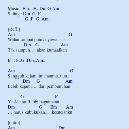
Music : 
Em
…
F
...
Dm
G
Am
Suling : 
Dm
..
G
..
F
..

G
..
F
..
G
..
Am
..

Am
G
Walau sampai putus nyawa..aaa..

Dm
G
Am
Tak satupun…. akan kumaafkan

Int : 
F
..
G
..
Dm
..
Am
..

Am
G
Sungguh kejam fitnahanmu..uuu..

Dm
G
Am
Lebih kejam….. dari pembunuhan

G
F
Dm
G
Em
Am
….harus kubuktikan…..kesucianku

Am
Dm