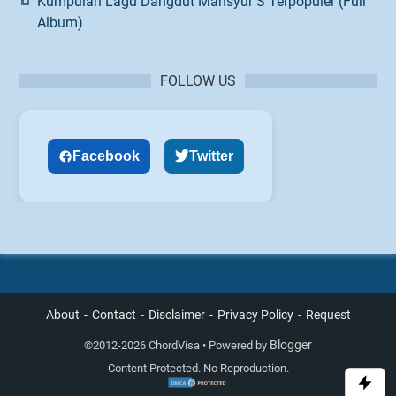
Kumpulan Lagu Dangdut Mansyur S Terpopuler (Full
Album)
FOLLOW US
Facebook
Twitter
About
Contact
Disclaimer
Privacy Policy
Request
Blogger
©
2012-2026 ChordVisa • Powered by
Content Protected. No Reproduction.