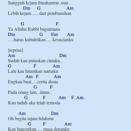
Sungguh kejam fitnahanmu..uuu..

Dm
G
Am
Lebih kejam….. dari pembunuhan

G
F
Dm
G
Em
Am
….harus kubuktikan…..kesucianku

Am
Dm
G
F
Am
Lalu kau hitamkan namaku

Am
F
Am
Engkau buat….cerita dusta

G
F
Pada orang lain...iinnn..

G
F
Am
F
..
Am
..

Kau tuduh aku telah ternoda

Am
Dm
Oh begitu tajam lidahmu

G
F
Am
Kau hancurkan…. masa depanku
