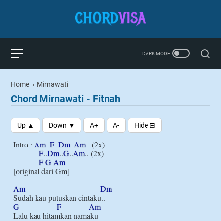
Home
›
Mirnawati
Chord Mirnawati - Fitnah
Intro : 
Am
..
F
..
Dm
..
Am
.. (2x)

F
..
Dm
..
G
..
Am
.. (2x)

F
G
Am
[original dari Gm]

Am
Dm
G
F
Am
Lalu kau hitamkan namaku
