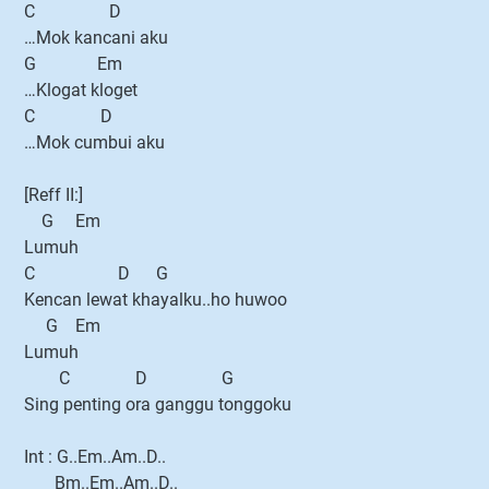
C D
…Mok kancani aku
G Em
…Klogat kloget
C D
…Mok cumbui aku
[Reff II:]
G Em
Lumuh
C D G
Kencan lewat khayalku..ho huwoo
G Em
Lumuh
C D G
Sing penting ora ganggu tonggoku
Int : G..Em..Am..D..
Bm..Em..Am..D..