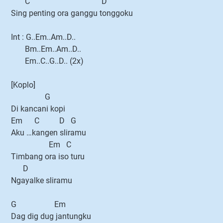
C D
Sing penting ora ganggu tonggoku
Int : G..Em..Am..D..
Bm..Em..Am..D..
Em..C..G..D.. (2x)
[Koplo]
G
Di kancani kopi
Em C D G
Aku …kangen sliramu
Em C
Timbang ora iso turu
D
Ngayalke sliramu
G Em
Dag dig dug jantungku