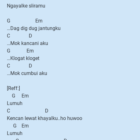
Ngayalke sliramu
G Em
…Dag dig dug jantungku
C D
…Mok kancani aku
G Em
…Klogat kloget
C D
…Mok cumbui aku
[Reff:]
G Em
Lumuh
C D
Kencan lewat khayalku..ho huwoo
G Em
Lumuh