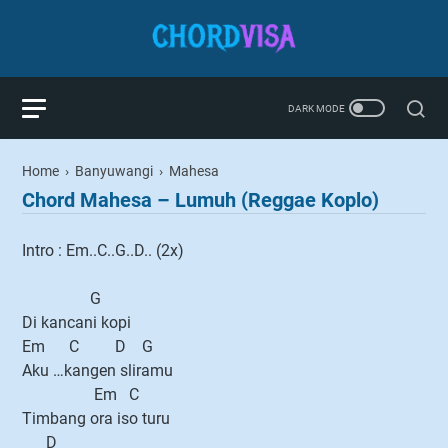
Home
›
Banyuwangi
›
Mahesa
Chord Mahesa – Lumuh (Reggae Koplo)
Intro : Em..C..G..D.. (2x)
G
Di kancani kopi
Em C D G
Aku …kangen sliramu
Em C
Timbang ora iso turu
D