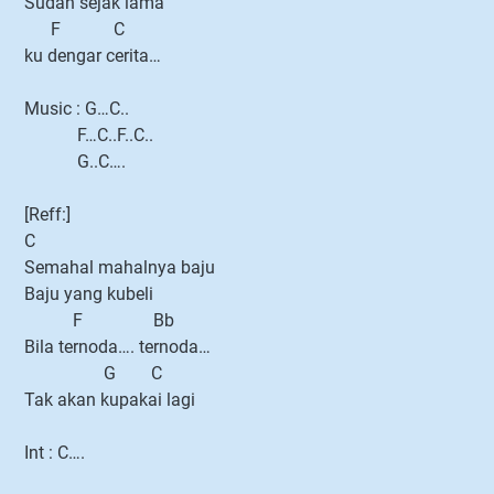
Sudah sejak lama
F C
ku dengar cerita…
Music : G…C..
F…C..F..C..
G..C….
[Reff:]
C
Semahal mahalnya baju
Baju yang kubeli
F Bb
Bila ternoda…. ternoda…
G C
Tak akan kupakai lagi
Int : C….