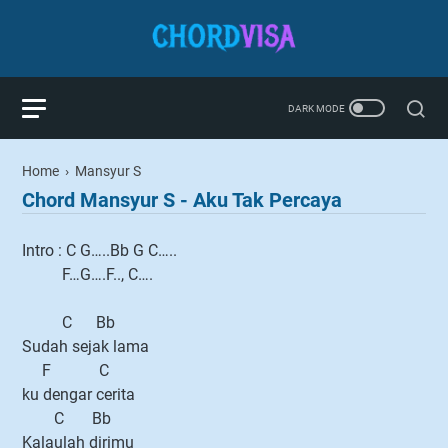
Home
›
Mansyur S
Chord Mansyur S - Aku Tak Percaya
Intro : C G…..Bb G C…..
F…G….F.., C….
C Bb
Sudah sejak lama
F C
ku dengar cerita
C Bb
Kalaulah dirimu