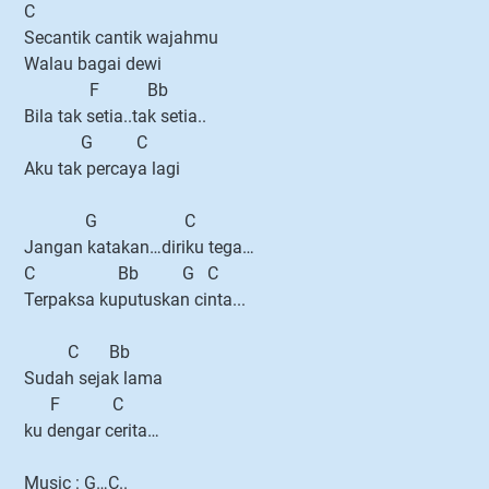
C
Secantik cantik wajahmu
Walau bagai dewi
F Bb
Bila tak setia..tak setia..
G C
Aku tak percaya lagi
G C
Jangan katakan…diriku tega…
C Bb G C
Terpaksa kuputuskan cinta...
C Bb
Sudah sejak lama
F C
ku dengar cerita…
Music : G…C..