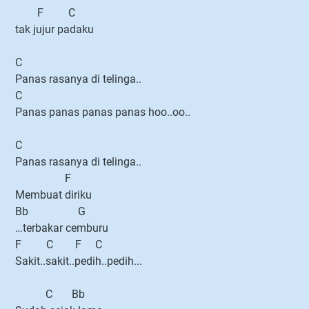
F C
tak jujur padaku
C
Panas rasanya di telinga..
C
Panas panas panas panas hoo..oo..
C
Panas rasanya di telinga..
F
Membuat diriku
Bb G
…terbakar cemburu
F C F C
Sakit..sakit..pedih..pedih...
C Bb