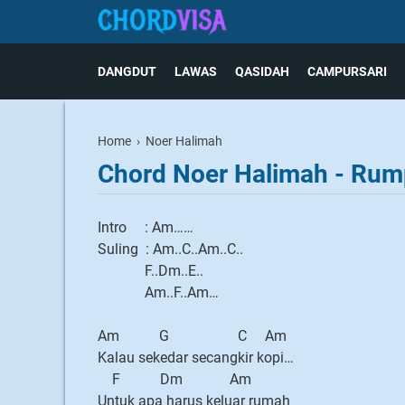
DANGDUT
LAWAS
QASIDAH
CAMPURSARI
Home
›
Noer Halimah
Chord Noer Halimah - Rum
Intro : Am……
Suling : Am..C..Am..C..
F..Dm..E..
Am..F..Am…
Am G C Am
Kalau sekedar secangkir kopi…
F Dm Am
Untuk apa harus keluar rumah