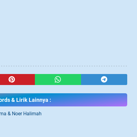
rds & Lirik Lainnya :
ama & Noer Halimah