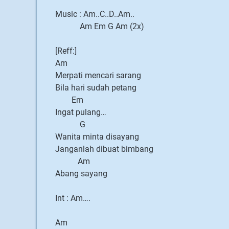
Music : Am..C..D..Am..
Am Em G Am (2x)
[Reff:]
Am
Merpati mencari sarang
Bila hari sudah petang
Em
Ingat pulang…
G
Wanita minta disayang
Janganlah dibuat bimbang
Am
Abang sayang
Int : Am….
Am