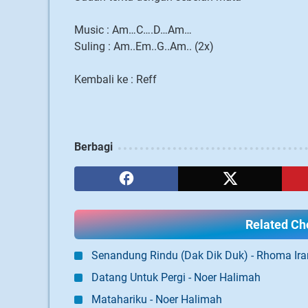
Music : Am…C….D…Am…
Suling : Am..Em..G..Am.. (2x)
Kembali ke : Reff
Berbagi
Related Cho
Senandung Rindu (Dak Dik Duk) - Rhoma Ir
Datang Untuk Pergi - Noer Halimah
Matahariku - Noer Halimah