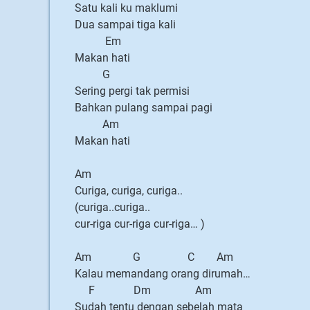
Satu kali ku maklumi
Dua sampai tiga kali
Em
Makan hati
G
Sering pergi tak permisi
Bahkan pulang sampai pagi
Am
Makan hati
Am
Curiga, curiga, curiga..
(curiga..curiga..
cur-riga cur-riga cur-riga… )
Am G C Am
Kalau memandang orang dirumah…
F Dm Am
Sudah tentu dengan sebelah mata