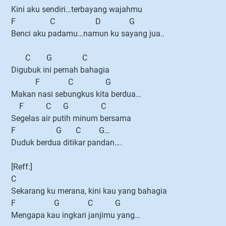
Kini aku sendiri…terbayang wajahmu
F C D G
Benci aku padamu…namun ku sayang jua..
C G C
Digubuk ini pernah bahagia
F C G
Makan nasi sebungkus kita berdua…
F C G C
Segelas air putih minum bersama
F G C G…
Duduk berdua ditikar pandan….
[Reff:]
C
Sekarang ku merana, kini kau yang bahagia
F G C G
Mengapa kau ingkari janjimu yang…