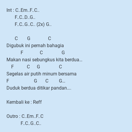
Int : C..Em..F..C..
F..C..D..G..
F..C..G..C.. (2x) G..
C G C
Digubuk ini pernah bahagia
F C G
Makan nasi sebungkus kita berdua…
F C G C
Segelas air putih minum bersama
F G C G…
Duduk berdua ditikar pandan….
Kembali ke : Reff
Outro : C..Em..F..C
F..C..G..C..