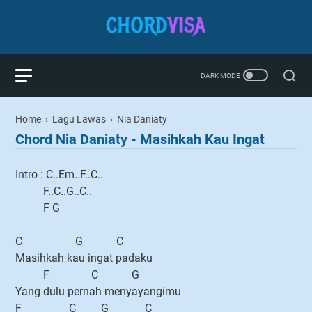
Home
›
Lagu Lawas
›
Nia Daniaty
Chord Nia Daniaty - Masihkah Kau Ingat
Intro : C..Em..F..C..
F..C..G..C..
F G
C G C
Masihkah kau ingat padaku
F C G
Yang dulu pernah menyayangimu
F C G C