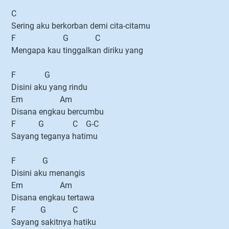
C
Sering aku berkorban demi cita-citamu
F G C
Mengapa kau tinggalkan diriku yang
F G
Disini aku yang rindu
Em Am
Disana engkau bercumbu
F G C G-C
Sayang teganya hatimu
F G
Disini aku menangis
Em Am
Disana engkau tertawa
F G C
Sayang sakitnya hatiku