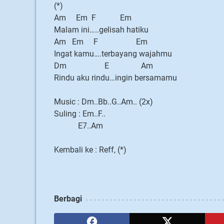
(*)
Am Em F Em
Malam ini…..gelisah hatiku
Am Em F Em
Ingat kamu….terbayang wajahmu
Dm E Am
Rindu aku rindu…ingin bersamamu
Music : Dm..Bb..G..Am.. (2x)
Suling : Em..F..
E7..Am
Kembali ke : Reff, (*)
Berbagi