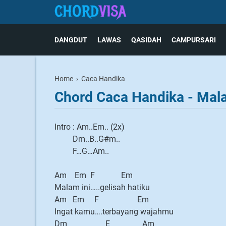
DANGDUT
LAWAS
QASIDAH
CAMPURSARI
Home
›
Caca Handika
Chord Caca Handika - Mal
Intro : Am..Em.. (2x)
Dm..B..G#m..
F…G…Am..
Am Em F Em
Malam ini…..gelisah hatiku
Am Em F Em
Ingat kamu….terbayang wajahmu
Dm E Am