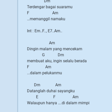
Dm
Terdengar bagai suaramu
F Am
…memanggil namaku
Int : Em..F.., E7..Am..
Am
Dingin malam yang mencekam
G Dm
membuat aku, ingin selalu berada
F Am
...dalam pelukanmu
Dm Am
Datanglah duhai sayangku
E F Am
Walaupun hanya ….di dalam mimpi