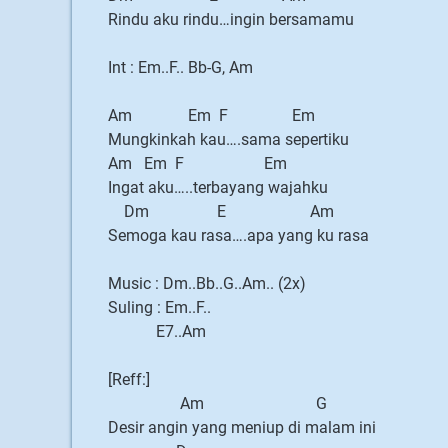
Rindu aku rindu…ingin bersamamu
Int : Em..F.. Bb-G, Am
Am Em F Em
Mungkinkah kau….sama sepertiku
Am Em F Em
Ingat aku…..terbayang wajahku
Dm E Am
Semoga kau rasa….apa yang ku rasa
Music : Dm..Bb..G..Am.. (2x)
Suling : Em..F..
E7..Am
[Reff:]
Am G
Desir angin yang meniup di malam ini