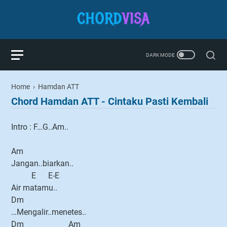
Home
›
Hamdan ATT
Chord Hamdan ATT - Cintaku Pasti Kembali
Intro : F…G..Am..
Am
Jangan..biarkan..
E E-E
Air matamu..
Dm
…Mengalir..menetes..
Dm Am