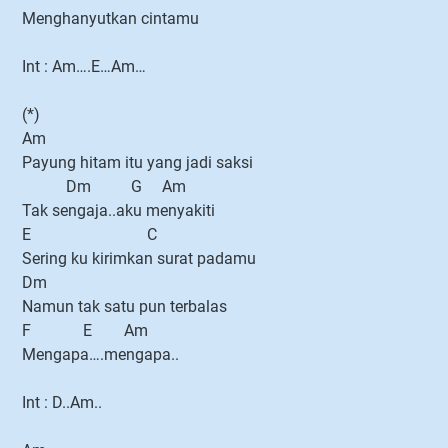
Menghanyutkan cintamu
Int : Am….E…Am…
(*)
Am
Payung hitam itu yang jadi saksi
Dm G Am
Tak sengaja..aku menyakiti
E C
Sering ku kirimkan surat padamu
Dm
Namun tak satu pun terbalas
F E Am
Mengapa….mengapa..
Int : D..Am..