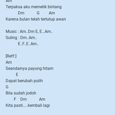
Am
Terpaksa aku memetik bintang
Dm G Am
Karena bulan telah tertutup awan
Music : Am..Dm E, E…Am..
Suling : Dm..Am..
E..F..E..Am..
[Reff:]
Am
Seandainya payung hitam
E
Dapat berubah putih
G
Bila sudah jodoh
F Dm Am
Kita pasti…..kembali lagi