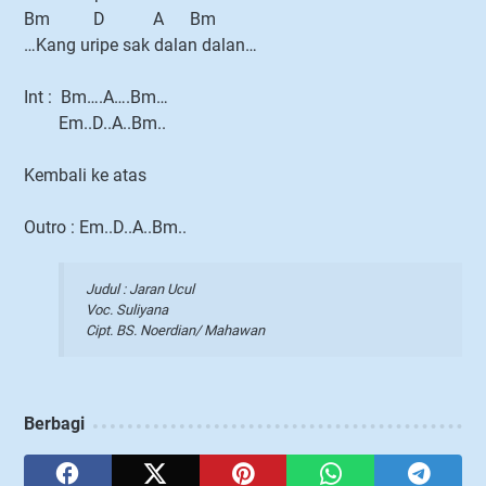
Bm D A Bm
…Kang uripe sak dalan dalan…
Int : Bm….A….Bm…
Em..D..A..Bm..
Kembali ke atas
Outro : Em..D..A..Bm..
Judul : Jaran Ucul
Voc. Suliyana
Cipt. BS. Noerdian/ Mahawan
Berbagi