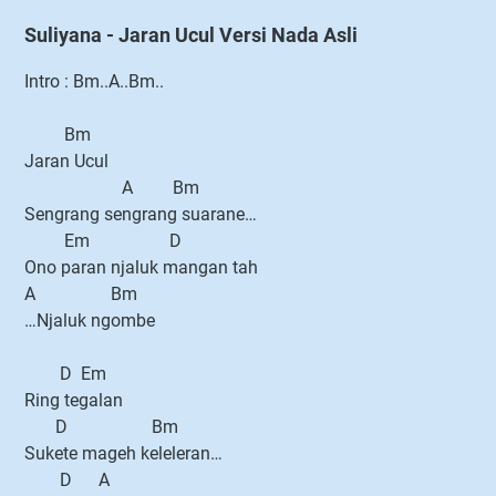
Suliyana - Jaran Ucul Versi Nada Asli
Intro : Bm..A..Bm..
Bm
Jaran Ucul
A Bm
Sengrang sengrang suarane…
Em D
Ono paran njaluk mangan tah
A Bm
…Njaluk ngombe
D Em
Ring tegalan
D Bm
Sukete mageh keleleran…
D A