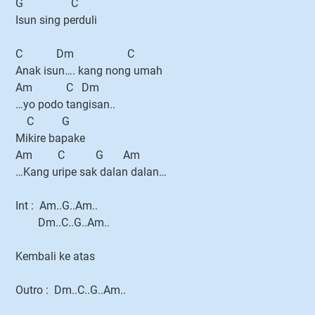
G C
Isun sing perduli
C Dm C
Anak isun…. kang nong umah
Am C Dm
…yo podo tangisan..
C G
Mikire bapake
Am C G Am
…Kang uripe sak dalan dalan…
Int : Am..G..Am..
Dm..C..G..Am..
Kembali ke atas
Outro : Dm..C..G..Am..