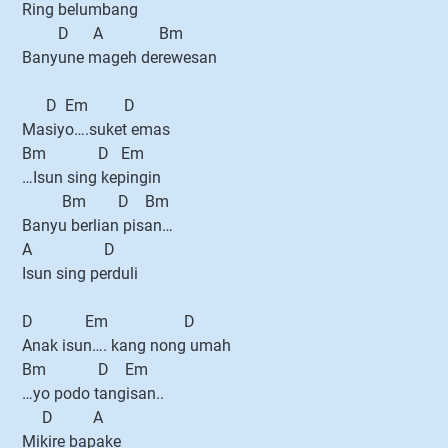
Ring belumbang
D A Bm
Banyune mageh derewesan
D Em D
Masiyo….suket emas
Bm D Em
…Isun sing kepingin
Bm D Bm
Banyu berlian pisan…
A D
Isun sing perduli
D Em D
Anak isun…. kang nong umah
Bm D Em
…yo podo tangisan..
D A
Mikire bapake