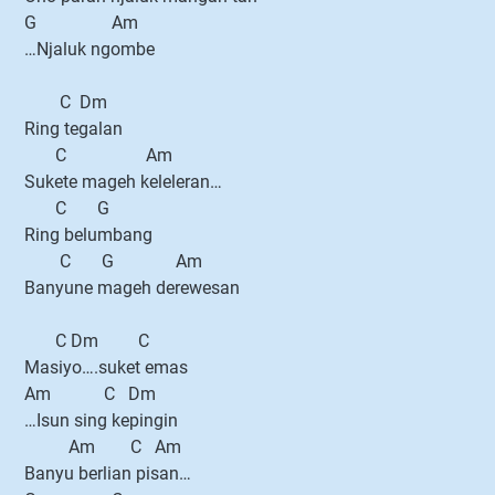
G Am
…Njaluk ngombe
C Dm
Ring tegalan
C Am
Sukete mageh keleleran…
C G
Ring belumbang
C G Am
Banyune mageh derewesan
C Dm C
Masiyo….suket emas
Am C Dm
…Isun sing kepingin
Am C Am
Banyu berlian pisan…