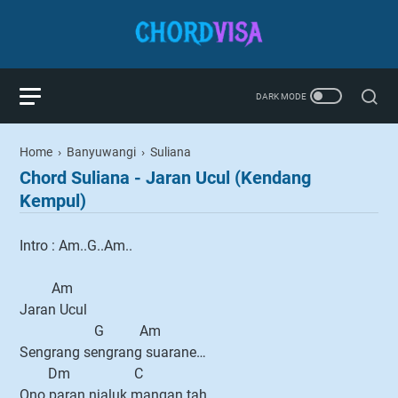
Home
›
Banyuwangi
›
Suliana
Chord Suliana - Jaran Ucul (Kendang
Kempul)
Intro : Am..G..Am..
Am
Jaran Ucul
G Am
Sengrang sengrang suarane…
Dm C
Ono paran njaluk mangan tah