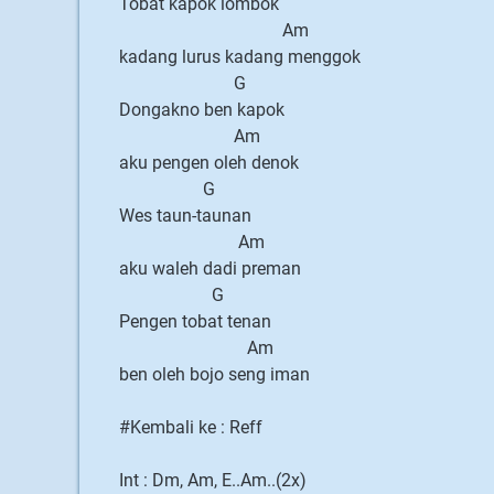
Tobat kapok lombok
Am
kadang lurus kadang menggok
G
Dongakno ben kapok
Am
aku pengen oleh denok
G
Wes taun-taunan
Am
aku waleh dadi preman
G
Pengen tobat tenan
Am
ben oleh bojo seng iman
#Kembali ke : Reff
Int : Dm, Am, E..Am..(2x)