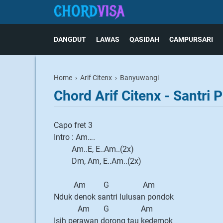
DANGDUT
LAWAS
QASIDAH
CAMPURSARI
Home
›
Arif Citenx
›
Banyuwangi
Chord Arif Citenx - Santri 
Capo fret 3
Intro : Am….
Am..E, E..Am..(2x)
Dm, Am, E..Am..(2x)
Am G Am
Nduk denok santri lulusan pondok
Am G Am
Isih perawan dorong tau kedemok