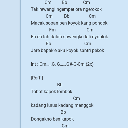
Cm Bb Cm
Tak rewangi ngempet ora ngerokok
Cm Bb Cm
Macak sopan ben koyok kang pondok
Fm Cm
Eh eh lah dalah suwengku lali nyoplok
Bb Cm
Jare bapak'e aku koyok santri pekok
Int : Cm…..G, G……G#-G-Cm (2x)
[Reff:]
Bb
Tobat kapok lombok
Cm
kadang lurus kadang menggok
Bb
Dongakno ben kapok
Cm