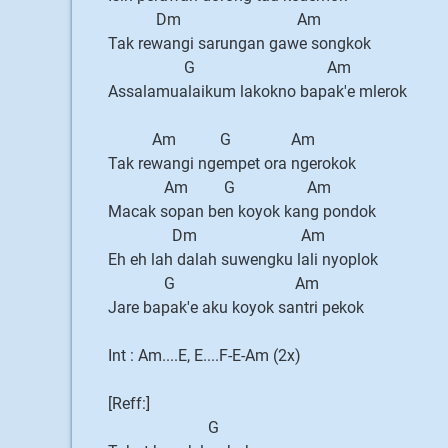
Dm Am
Tak rewangi sarungan gawe songkok
G Am
Assalamualaikum lakokno bapak'e mlerok
Am G Am
Tak rewangi ngempet ora ngerokok
Am G Am
Macak sopan ben koyok kang pondok
Dm Am
Eh eh lah dalah suwengku lali nyoplok
G Am
Jare bapak'e aku koyok santri pekok
Int : Am....E, E....F-E-Am (2x)
[Reff:]
G